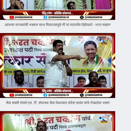
आपल्या सगळ्यांची भक्कम साथ मिळाल्यामुळे मी या पदापर्यंत पोहोचलो - भरत चव्हाण
सेवा शक्ती संघर्ष एस. टी. संघाच्या सेवा मेळाव्यात संदेश सावंत यांचे रोखठोक भाषण