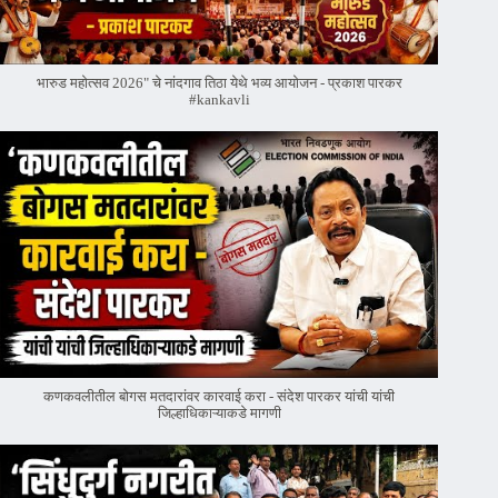
भारुड महोत्सव 2026" चे नांदगाव तिठा येथे भव्य आयोजन - प्रकाश पारकर
#kankavli
कणकवलीतील बोगस मतदारांवर‌ कारवाई करा - संदेश पारकर यांची यांची
जिल्हाधिकाऱ्याकडे मागणी