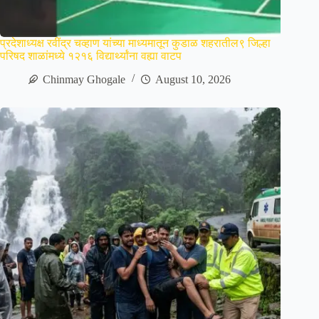
प्रदेशाध्यक्ष रवींद्र चव्हाण यांच्या माध्यमातून कुडाळ शहरातील९ जिल्हा
परिषद शाळांमध्ये १२१६ विद्यार्थ्यांना वह्या वाटप
Chinmay Ghogale
August 10, 2026