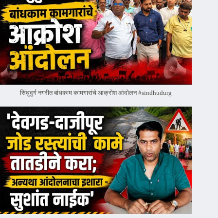
सिंधुदुर्ग नगरीत बांधकाम कामगारांचे आक्रोश आंदोलन #sindhudurg