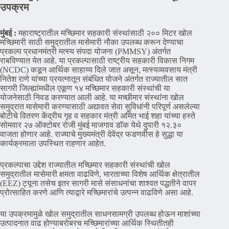
उपक्रम
मुंबई :
महाराष्ट्रातील मच्छिमार सहकारी संस्थांसाठी २०० मिटर खोल
मच्छिमारी साठी समुद्रातील मासेमारी नौका उपलब्ध करून देण्याचा
प्रकल्प प्रधानमंत्री मत्स्य संपदा योजना (PMMSY) अंतर्गत
राबविण्यात येत आहे. या प्रकल्पासाठी राष्ट्रीय सहकारी विकास निगम
(NCDC) कडून आर्थिक साहाय्य दिले जात असून, मत्स्यव्यवसाय मंत्री
नितेश राणे यांच्या प्रयत्नातून संबंधित योजने अंतर्गत राज्यातील सात
सागरी जिल्ह्यांमधील एकूण १४ मच्छिमार सहकारी संस्थांची या
योजनेसाठी निवड करण्यात आली आहे. या मच्छीमार संस्थांना खोल
समुद्रात मासेमारी करण्यासाठी अद्यावत सेवा सुविधांनी परिपूर्ण असलेल्या
बोटीचे वितरण केंद्रीय गृह व सहकार मंत्री अमित भाई शहा यांच्या हस्ते
सोमवार २७ ऑक्टोबर रोजी मुंबई माजगाव डॉक येथे दुपारी १२.३०
वाजता होणार आहे. राज्याचे मुख्यमंत्री देवेंद्र फडणवीस हे सुद्धा या
कार्यक्रमाला उपस्थित राहणार आहेत.
प्रकल्पाचा उद्देश राज्यातील मच्छिमार सहकारी संस्थांची खोल
समुद्रातील मासेमारी क्षमता वाढविणे, भारताच्या विशेष आर्थिक क्षेत्रातील
(EEZ) ट्यूना तसेच इतर सागरी मासे संसाधनांचा शाश्वत पद्धतीने वापर
प्रोत्साहित करणे आणि त्याद्वारे मच्छिमारांचे उत्पन्न वाढविणे असा आहे.
या उपक्रमामुळे खोल समुद्रातील साधनसामग्री उपलब्ध होऊन माशांच्या
उत्पादनात वाढ होण्याबरोबरच मच्छिमारांच्या आर्थिक स्थितीतही