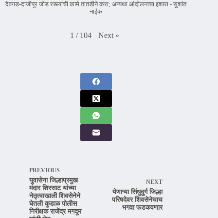
देवगड-दाजीपूर जोड रस्त्यांची कामे तातडीने करा; अन्यथा आंदोलनाचा इशारा - सुशांत
नाईक
Next
»
1
/
104
PREVIOUS
युवासेना जिल्हाप्रमुख
NEXT
मंदार शिरसाट यांच्या
येणाऱ्या सिंधुदुर्ग जिल्हा
नेतृत्वाखाली शिवसेनेने
परिषदेवर शिवसेनेचाच
घेतली कुडाळ पोलीस
भगवा फडकवणार
निरीक्षक राजेंद्र मगदूम