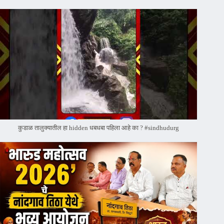
कुडाळ तालुक्यातील हा hidden धबधबा पहिला आहे का ? #sindhudurg