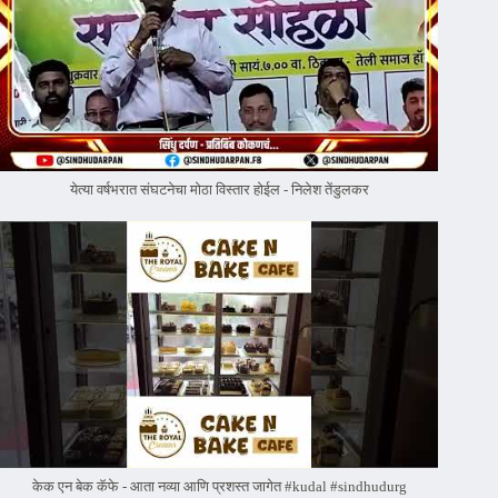
येत्या वर्षभरात संघटनेचा मोठा विस्तार होईल - निलेश तेंडुलकर
केक एन बेक कॅफे - आता नव्या आणि प्रशस्त जागेत #kudal #sindhudurg