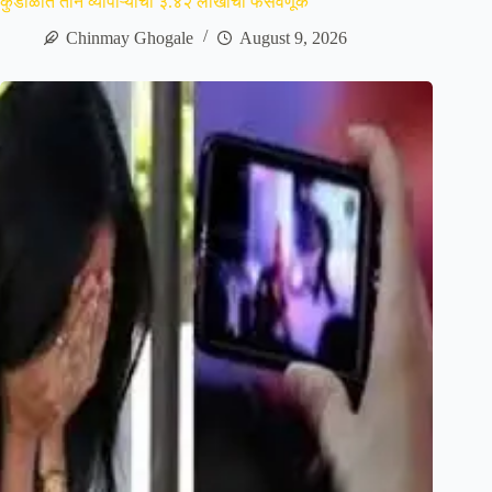
कुडाळात तीन व्यापाऱ्यांची ३.४२ लाखांची फसवणूक
Chinmay Ghogale
August 9, 2026