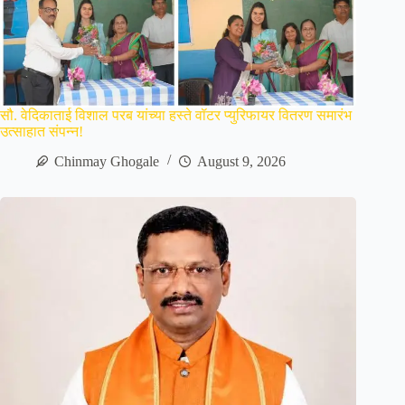
सौ. वेदिकाताई विशाल परब यांच्या हस्ते वॉटर प्युरिफायर वितरण समारंभ
उत्साहात संपन्न!
Chinmay Ghogale
August 9, 2026