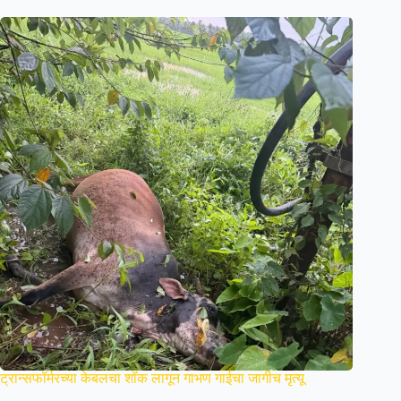
ट्रान्सफॉर्मरच्या केबलचा शॉक लागून गाभण गाईचा जागीच मृत्यू