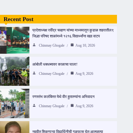
Recent Post
प्रदेशाध्यक्ष रवींद्र चव्हाण यांच्या माध्यमातून कुडाळ शहरातील९
जिल्हा परिषद शाळांमध्ये १२१६ विद्यार्थ्यांना वह्या वाटप
Chinmay Ghogale
Aug 10, 2026
आंबोली धबधब्यावर काळाचा घाला!
Chinmay Ghogale
Aug 9, 2026
रणस्तंभ कलंबिस्त येथे वीर हुतात्म्यांना अभिवादन
Chinmay Ghogale
Aug 9, 2026
नववीत शिकणाऱ्या विद्यार्थिनीची गळफास घेत आत्महत्या