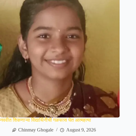
नववीत शिकणाऱ्या विद्यार्थिनीची गळफास घेत आत्महत्या
Chinmay Ghogale
August 9, 2026