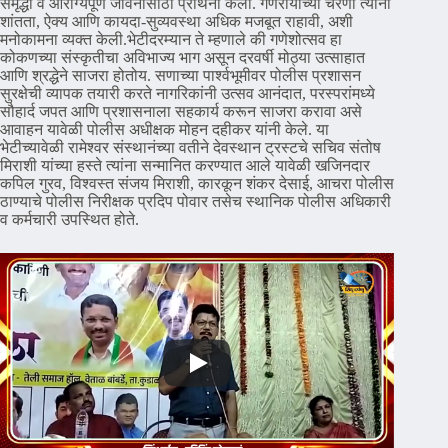
समृद्धी व आरोग्यपूर्ण जीवनासाठी प्रार्थना केली. गणरायाच्या चरणी त्यांनी
शांतता, ऐक्य आणि कायदा-सुव्यवस्था अधिक मजबूत राहावी, अशी
मनोकामना व्यक्त केली.भेटीदरम्यान ते म्हणाले की गणेशोत्सव हा
कोकणच्या संस्कृतीचा अविभाज्य भाग असून दरवर्षी मोठ्या उत्साहात
आणि श्रद्धेने साजरा होतोय. सणाच्या पार्श्वभूमीवर पोलीस प्रशासन
सुरक्षेची व्यापक तयारी करते नागरिकांनी उत्सव आनंदात, परस्परांमध्ये
सौहार्द जपत आणि प्रशासनाला सहकार्य करून साजरा करावा असे
आवाहन यावेळी पोलीस अधीक्षक मोहन दहीकर यांनी केले. या
भेटीच्यावेळी रामेश्वर संस्थानंच्या वतीने देवस्थान ट्रस्टचे सचिव संतोष
मिराशी यांच्या हस्ते त्यांना सन्मानित करण्यात आले यावेळी खजिनदार
कपिल गुरव, विश्वस्त संजय मिराशी, कारकून शंकर देसाई, आचरा पोलीस
ठाण्याचे पोलीस निरीक्षक प्रदिप पोवार तसेच स्थानिक पोलीस अधिकारी
व कर्मचारी उपस्थित होते.