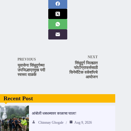
NEXT
PREVIOUS
सिंधुदुर्ग जिल्ह्यात
युवासेना सिंधुदुर्गच्या
फोटोग्राफर्ससाठी
उपजिल्हाप्रमुख पदी
सिनेमॅटिक वर्कशॉपचे
स्वरूप वाळके
आयोजन
Recent Post
आंबोली धबधब्यावर काळाचा घाला!
Chinmay Ghogale
Aug 9, 2026