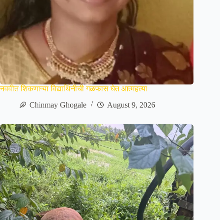
नववीत शिकणाऱ्या विद्यार्थिनीची गळफास घेत आत्महत्या
Chinmay Ghogale
August 9, 2026