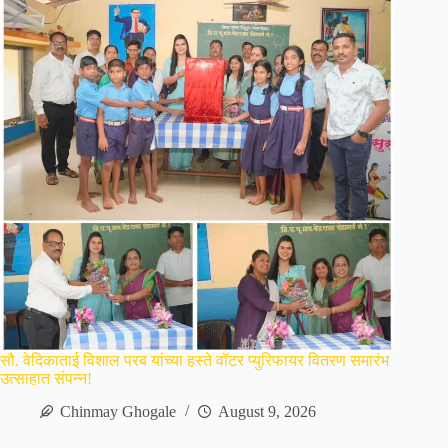
सौ. वेदिकाताई विशाल परब यांच्या हस्ते वॉटर प्युरिफायर वितरण समारंभ
उत्साहात संपन्न!
Chinmay Ghogale
August 9, 2026