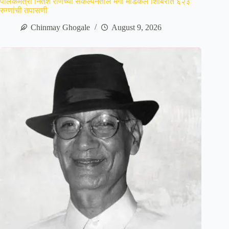
पालकमंत्री नितेश राणेंच्या संकल्पनेतील मेगा मेडिकल शिबिरात ६२३
रुग्णांची तपासणी
Chinmay Ghogale
August 9, 2026