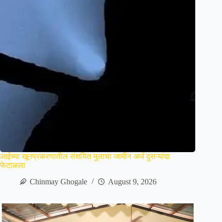
आईच्या खूनप्रकरणातील संशयित मुलाचा जामीन अर्ज दुसऱ्यांदा
फेटाळला
Chinmay Ghogale
August 9, 2026