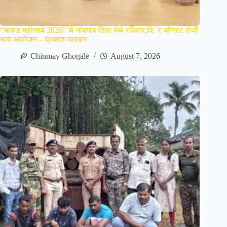
“भारुड महोत्सव 2026″ चे नांदगाव तिठा येथे रविवार,दि. ९ ऑगस्ट रोजी
भव्य आयोजन – प्रकाश पारकर
Chinmay Ghogale
August 7, 2026