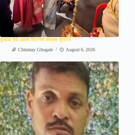
कुडाळ येथे आळवे फिटनेस क्लबचा शुभारंभ
Chinmay Ghogale
August 6, 2026