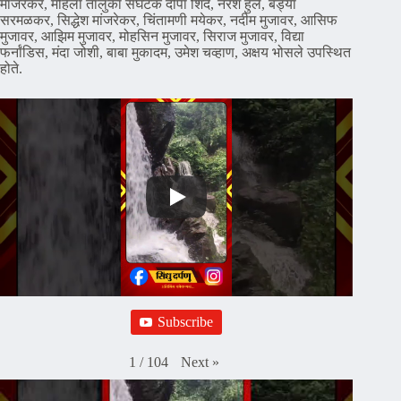
मांजरेकर, महिला तालुका संघटक दीपा शिंदे, नरेश हुले, बंड्या
सरमळकर, सिद्धेश मांजरेकर, चिंतामणी मयेकर, नदीम मुजावर, आसिफ
मुजावर, आझिम मुजावर, मोहसिन मुजावर, सिराज मुजावर, विद्या
फर्नांडिस, मंदा जोशी, बाबा मुकादम, उमेश चव्हाण, अक्षय भोसले उपस्थित
होते.
Subscribe
Next
»
1
/
104