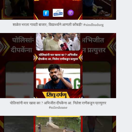
शाळेत भरला गावठी बाजार; विद्यार्थ्याने आणली कोंबडी! #sindhudurg
पोलिसांनी मार खावा का ? अभिजीत दीपकेंना आ. निलेश राणेंकडून प्रत्युत्तर
#nileshrane