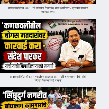
भारुड महोत्सव 2026" चे नांदगाव तिठा येथे भव्य आयोजन - प्रकाश पारकर
#kankavli
कणकवलीतील बोगस मतदारांवर‌ कारवाई करा - संदेश पारकर यांची यांची
जिल्हाधिकाऱ्याकडे मागणी