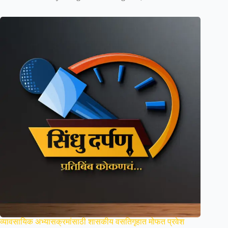
व्यावसायिक अभ्यासक्रमांसाठी शासकीय वसतिगृहात मोफत प्रवेश