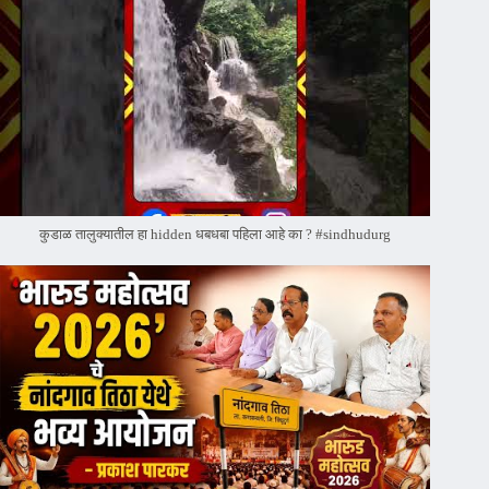
कुडाळ तालुक्यातील हा hidden धबधबा पहिला आहे का ? #sindhudurg