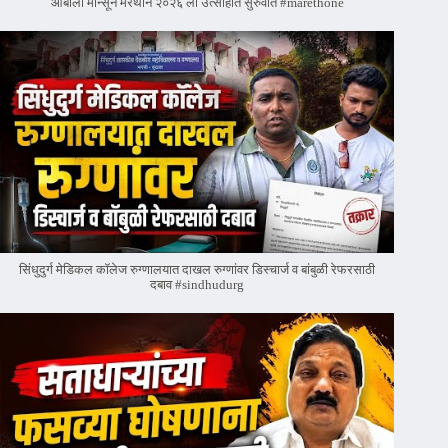
आंबोली मान्सून मॅरेथॉन २०२६ ला उत्साहात सुरुवात #marethone
सिंधुदुर्ग मेडिकल कॉलेज रुग्णालयात दाखल रुग्णांवर डिस्चार्ज व बांबुळी रेफरसाठी
दबाव #sindhudurg