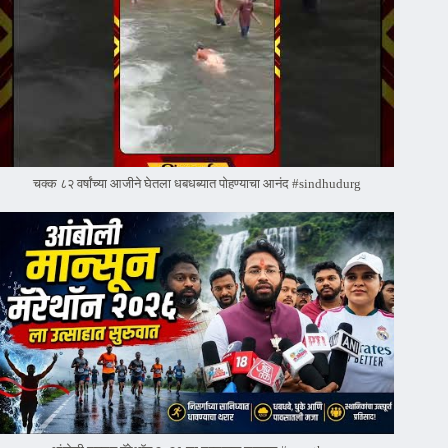
चक्क ८२ वर्षांच्या आजीने घेतला धबधब्यात पोहण्याचा आनंद #sindhudurg