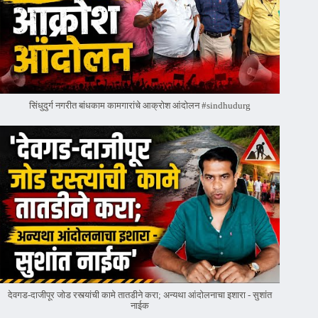
सिंधुदुर्ग नगरीत बांधकाम कामगारांचे आक्रोश आंदोलन #sindhudurg
देवगड-दाजीपूर जोड रस्त्यांची कामे तातडीने करा; अन्यथा आंदोलनाचा इशारा - सुशांत
नाईक