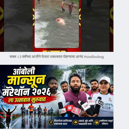
चक्क ८२ वर्षांच्या आजीने घेतला धबधब्यात पोहण्याचा आनंद #sindhudurg