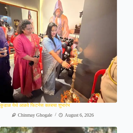
कुडाळ येथे आळवे फिटनेस क्लबचा शुभारंभ
Chinmay Ghogale
August 6, 2026