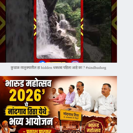
कुडाळ तालुक्यातील हा hidden धबधबा पहिला आहे का ? #sindhudurg