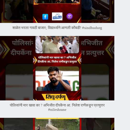
शाळेत भरला गावठी बाजार; विद्यार्थ्याने आणली कोंबडी! #sindhudurg
पोलिसांनी मार खावा का ? अभिजीत दीपकेंना आ. निलेश राणेंकडून प्रत्युत्तर
#nileshrane