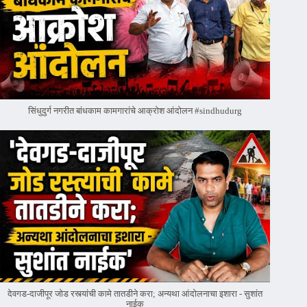
सिंधुदुर्ग नगरीत बांधकाम कामगारांचे आक्रोश आंदोलन #sindhudurg
देवगड-दाजीपूर जोड रस्त्यांची कामे तातडीने करा; अन्यथा आंदोलनाचा इशारा - सुशांत
नाईक