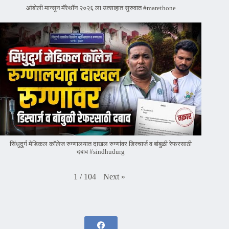
आंबोली मान्सून मॅरेथॉन २०२६ ला उत्साहात सुरुवात #marethone
सिंधुदुर्ग मेडिकल कॉलेज रुग्णालयात दाखल रुग्णांवर डिस्चार्ज व बांबुळी रेफरसाठी
दबाव #sindhudurg
Next
»
1
/
104