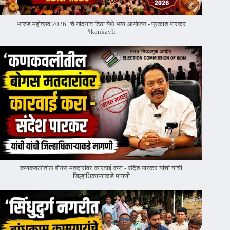
भारुड महोत्सव 2026" चे नांदगाव तिठा येथे भव्य आयोजन - प्रकाश पारकर
#kankavli
कणकवलीतील बोगस मतदारांवर‌ कारवाई करा - संदेश पारकर यांची यांची
जिल्हाधिकाऱ्याकडे मागणी