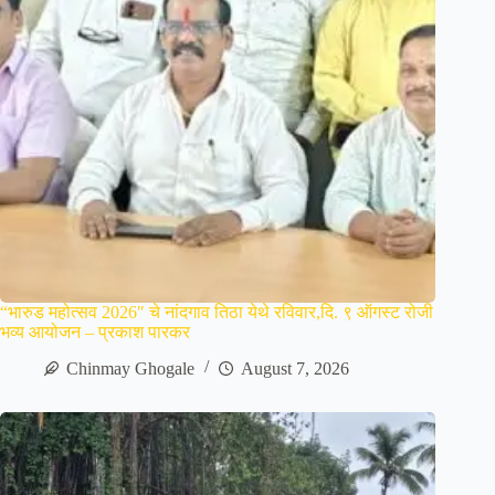
“भारुड महोत्सव 2026″ चे नांदगाव तिठा येथे रविवार,दि. ९ ऑगस्ट रोजी
भव्य आयोजन – प्रकाश पारकर
Chinmay Ghogale
August 7, 2026