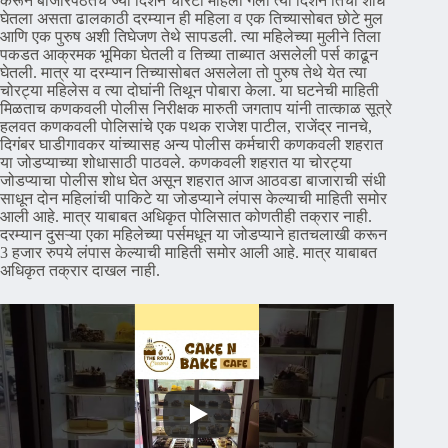
करून बाजारपेठेतच ज्या दिशेने चोरटी महिला गेली त्या दिशेने तिचा शोध
घेतला असता ढालकाठी दरम्यान ही महिला व एक तिच्यासोबत छोटे मुल
आणि एक पुरुष अशी तिघेजण तेथे सापडली. त्या महिलेच्या मुलीने तिला
पकडत आक्रमक भूमिका घेतली व तिच्या ताब्यात असलेली पर्स काढून
घेतली. मात्र या दरम्यान तिच्यासोबत असलेला तो पुरुष तेथे येत त्या
चोरट्या महिलेस व त्या दोघांनी तिथून पोबारा केला. या घटनेची माहिती
मिळताच कणकवली पोलीस निरीक्षक मारुती जगताप यांनी तात्काळ सूत्रे
हलवत कणकवली पोलिसांचे एक पथक राजेश पाटील, राजेंद्र नानचे,
दिगंबर घाडीगावकर यांच्यासह अन्य पोलीस कर्मचारी कणकवली शहरात
या जोडप्याच्या शोधासाठी पाठवले. कणकवली शहरात या चोरट्या
जोडप्याचा पोलीस शोध घेत असून शहरात आज आठवडा बाजाराची संधी
साधून दोन महिलांची पाकिटे या जोडप्याने लंपास केल्याची माहिती समोर
आली आहे. मात्र याबाबत अधिकृत पोलिसात कोणतीही तक्रार नाही.
दरम्यान दुसऱ्या एका महिलेच्या पर्समधून या जोडप्याने हातचलाखी करून
3 हजार रुपये लंपास केल्याची माहिती समोर आली आहे. मात्र याबाबत
अधिकृत तक्रार दाखल नाही.