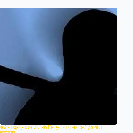
आईच्या खूनप्रकरणातील संशयित मुलाचा जामीन अर्ज दुसऱ्यांदा
फेटाळला