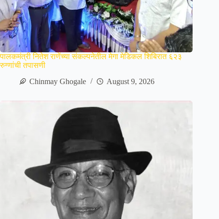
पालकमंत्री नितेश राणेंच्या संकल्पनेतील मेगा मेडिकल शिबिरात ६२३
रुग्णांची तपासणी
Chinmay Ghogale
August 9, 2026