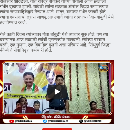
रोलरवर आदळली. यात रविंद्र बागकर यांच्या पायाला आणि छातीला
गंभीर दुखापत झाली. यावेळी त्यांना तत्काळ ओरोस जिल्हा रुग्णालयात
त्यांना रुग्णवाहिकेद्वारे नेण्यात आले. मात्र, बागकर गंभीर जखमी होते.
त्यांना श्वसनांचा त्रास जाणवू लागल्याने त्यांना तत्काळ गोवा- बांबुळी येथे
हलविण्यात आले.
गेले काही दिवस त्यांच्यावर गोवा बांबुळी येथे उपचार सुरु होते. पण त्या
दरम्यानच आज सकाळी त्यांची प्राणज्योत मालवली. त्यांच्या पश्चात
पत्नी, एक मुलगा, एक विवाहित मुलगी असा परिवार आहे. सिंधुदुर्ग जिल्हा
बँकेचे ते सेवानिवृत्त कर्मचारी होते.