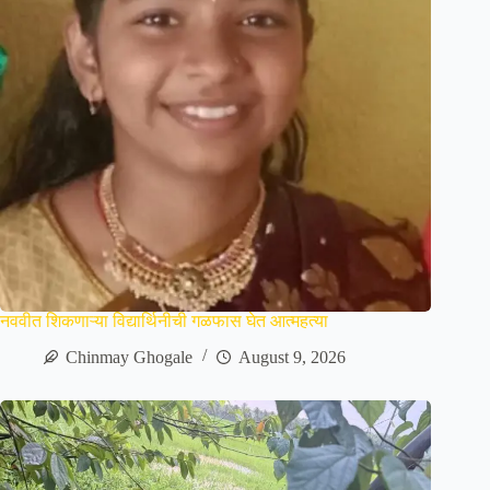
नववीत शिकणाऱ्या विद्यार्थिनीची गळफास घेत आत्महत्या
Chinmay Ghogale
August 9, 2026