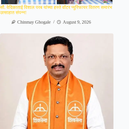
सौ. वेदिकाताई विशाल परब यांच्या हस्ते वॉटर प्युरिफायर वितरण समारंभ
उत्साहात संपन्न!
Chinmay Ghogale
August 9, 2026