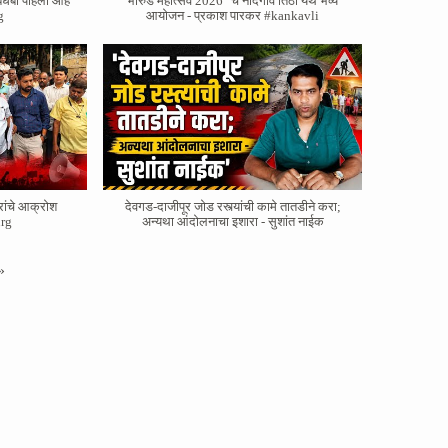
बधबा पहिला आहे
भारुड महोत्सव 2026" चे नांदगाव तिठा येथे भव्य
g
आयोजन - प्रकाश पारकर #kankavli
रांचे आक्रोश
देवगड-दाजीपूर जोड रस्त्यांची कामे तातडीने करा;
rg
अन्यथा आंदोलनाचा इशारा - सुशांत नाईक
»