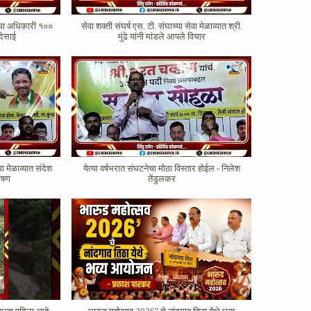
ोरचा अधिकारी १००
सेवा शक्ती संघर्ष एस. टी. संघाच्या सेवा मेळाव्यात श्री.
देसाई
मुंढे यांनी मांडले आपले विचार
वा मेळाव्यात संदेश
येत्या वर्षभरात संघटनेचा मोठा विस्तार होईल - निलेश
भाषण
तेंडुलकर