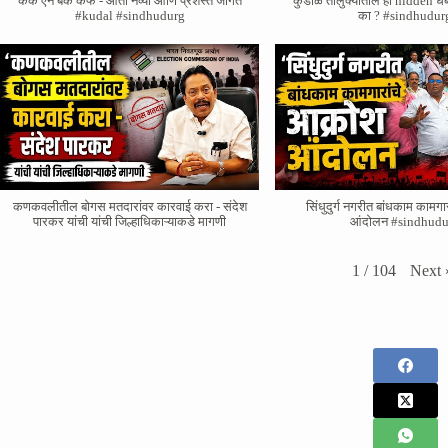
केक एन बेक कॅफे - आता नव्या आणि प्रशस्त जागेत
कुडाळ तालुक्यातील हा hidden ध
#kudal #sindhudurg
का ? #sindhudur
कणकवलीतील बोगस मतदारांवर‌ कारवाई करा - संदेश
सिंधुदुर्ग नगरीत बांधकाम कामगा
पारकर यांची यांची जिल्हाधिकाऱ्याकडे मागणी
आंदोलन #sindhudu
Next
1
/
104