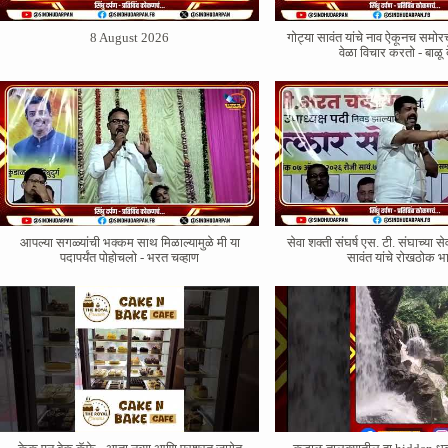
8 August 2026
गोट्या सावंत यांचे नाव ऐकूनच सम
वेळा विचार करतो - बाळू 
आपल्या सगळ्यांची भक्कम साथ मिळाल्यामुळे मी या
सेवा शक्ती संघर्ष एस. टी. संघाच्या से
पदापर्यंत पोहोचलो - भरत चव्हाण
सावंत यांचे रोखठोक 