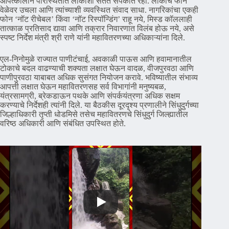
आपत्कालीन परिस्थितीत लोकांशी सतत संपर्कात रहा. लोकांचे फोन
वेळेवर उचला आणि त्यांच्याशी व्यवस्थित संवाद साधा. नागरिकांचा एकही
फोन ‘नॉट रीचेबल’ किंवा ‘नॉट रिस्पॉन्डिंग’ राहू नये, मिस्ड कॉललाही
तात्काळ प्रतिसाद द्यावा आणि तक्रार निवारणात विलंब होऊ नये, असे
स्पष्ट निर्देश मंत्री श्री राणे यांनी महावितरणच्या अधिकाऱ्यांना दिले.
एल-निनोमुळे राज्यात पाणीटंचाई, अवकाळी पाऊस आणि हवामानातील
टोकाचे बदल वाढण्याची शक्यता लक्षात घेऊन वादळ, वीजपुरवठा आणि
पाणीपुरवठा याबाबत अधिक सुसंगत नियोजन करावे. भविष्यातील संभाव्य
आपत्ती लक्षात घेऊन महावितरणसह सर्व विभागांनी मनुष्यबळ,
यंत्रसामग्री, ब्रेकडाऊन पथके आणि संपर्कयंत्रणा अधिक सक्षम
करण्याचे निर्देशही त्यांनी दिले. या बैठकीस दूरदृश्य प्रणालीने सिंधुदुर्गच्या
जिल्हाधिकारी तृप्ती धोडमिसे तसेच महावितरणचे सिंधुदुर्ग जिल्ह्यातील
वरिष्ठ अधिकारी आणि संबंधित उपस्थित होते.