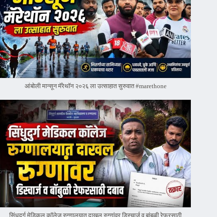
आंबोली मान्सून मॅरेथॉन २०२६ ला उत्साहात सुरुवात #marethone
सिंधुदुर्ग मेडिकल कॉलेज रुग्णालयात दाखल रुग्णांवर डिस्चार्ज व बांबुळी रेफरसाठी