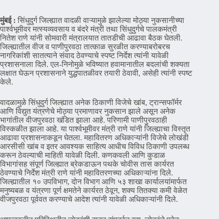
मुंबई :
सिंधुदुर्ग जिल्ह्यात वादळी वाऱ्यामुळे झालेल्या मोठ्या नुकसानीच्या
पार्श्वभूमीवर मत्स्यव्यवसाय व बंदरे मंत्री तथा सिंधुदुर्गचे पालकमंत्री
नितेश राणे यांनी सोमवारी मंत्रालयात तातडीची आढावा बैठक घेतली.
जिल्ह्यातील वीज व पाणीपुरवठा तात्काळ सुरळीत करण्याबरोबरच
नागरिकांशी सातत्याने संवाद ठेवण्याचे स्पष्ट निर्देश त्यांनी यावेळी
प्रशासनाला दिले. एल-निनोमुळे भविष्यात हवामानातील बदलांची शक्यता
लक्षात घेऊन प्रशासनाने युद्धपातळीवर तयारी ठेवावी, असेही त्यांनी स्पष्ट
केले.
वादळामुळे सिंधुदुर्ग जिल्ह्यात अनेक ठिकाणी विजेचे खांब, ट्रान्सफॉर्मर
आणि विद्युत यंत्रणेचे मोठ्या प्रमाणावर नुकसान झाले असून अनेक
भागांतील वीजपुरवठा खंडित झाला आहे. परिणामी पाणीपुरवठाही
विस्कळीत झाला आहे. या पार्श्वभूमीवर मंत्री राणे यांनी जिल्ह्याचा विस्तृत
आढावा प्रशासनाकडून घेतला. महावितरण अधिकाऱ्यांनी विजेचे लोखंडी
आरसीसी खांब व इतर आवश्यक साहित्य आधीच विविध ठिकाणी उपलब्ध
करून ठेवल्याची माहिती यावेळी दिली. कणकवली आणि कुडाळ
विभागांसह संपूर्ण जिल्ह्यात ब्रेकडाऊन पथके चोवीस तास कार्यरत
ठेवण्याचे निर्देश मंत्री राणे यांनी महावितरणच्या अधिकाऱ्यांना दिले.
जिल्ह्यातील १० उपविभाग, दोन विभाग आणि ५३ शाखा कार्यालयांमार्फत
मनुष्यबळ व यंत्रणा पूर्ण क्षमतेने कार्यरत ठेवून, शक्य तितक्या कमी वेळेत
वीजपुरवठा पूर्ववत करण्याचे आदेश त्यांनी यावेळी अधिकाऱ्यांनी दिले.