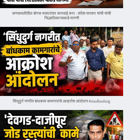
कणकवलीतील बोगस मतदारांवर‌ कारवाई करा - संदेश पारकर यांची यांची
जिल्हाधिकाऱ्याकडे मागणी
सिंधुदुर्ग नगरीत बांधकाम कामगारांचे आक्रोश आंदोलन #sindhudurg