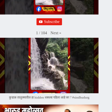
Subscribe
Next
»
1
/
104
कुडाळ तालुक्यातील हा hidden धबधबा पहिला आहे का ? #sindhudurg