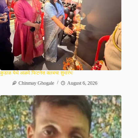
कुडाळ येथे आळवे फिटनेस क्लबचा शुभारंभ
Chinmay Ghogale
August 6, 2026