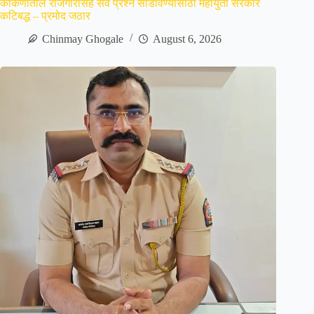
कोकणातील रोजगारासह सर्व प्रश्न सोडविण्यासाठी महायुती सरकार
कटिबद्ध – प्रमोद जठार
Chinmay Ghogale
August 6, 2026