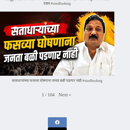
दबाव #sindhudurg
सताधाऱ्यांच्या फसव्या घोषणाना जनता बळी पडणार नाही #sindhudurg
Next
»
1
/
104