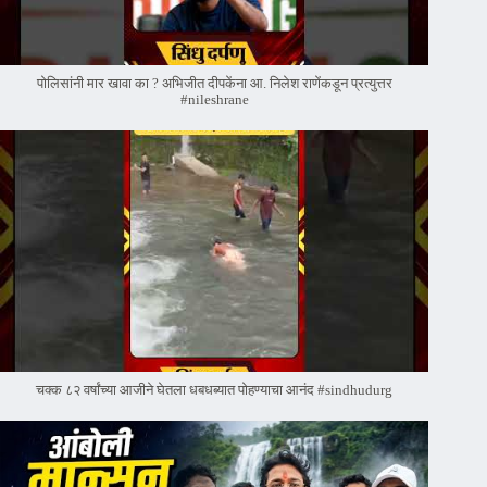
पोलिसांनी मार खावा का ? अभिजीत दीपकेंना आ. निलेश राणेंकडून प्रत्युत्तर
#nileshrane
चक्क ८२ वर्षांच्या आजीने घेतला धबधब्यात पोहण्याचा आनंद #sindhudurg