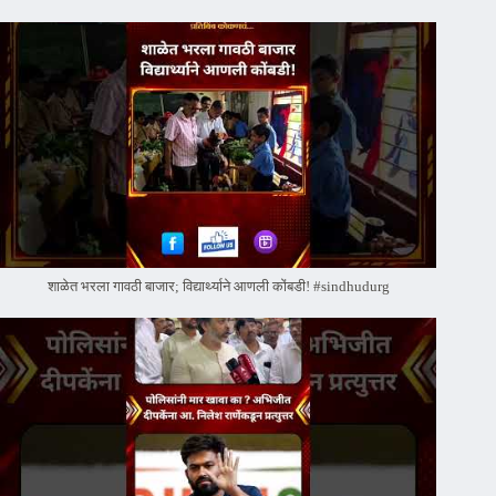
शाळेत भरला गावठी बाजार; विद्यार्थ्याने आणली कोंबडी! #sindhudurg