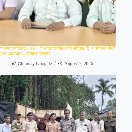
“भारुड महोत्सव 2026″ चे नांदगाव तिठा येथे रविवार,दि. ९ ऑगस्ट रोजी
भव्य आयोजन – प्रकाश पारकर
Chinmay Ghogale
August 7, 2026