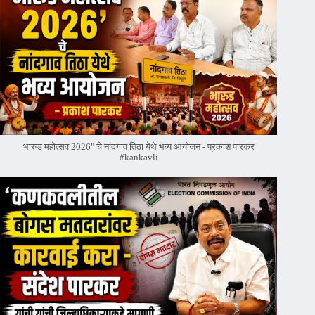
भारुड महोत्सव 2026" चे नांदगाव तिठा येथे भव्य आयोजन - प्रकाश पारकर
#kankavli