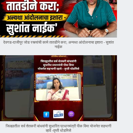
देवगड-दाजीपूर जोड रस्त्यांची कामे तातडीने करा; अन्यथा आंदोलनाचा इशारा - सुशांत
नाईक
जिल्ह्यातील सर्व शेतकरी बांधवांनी सुधारित प्रधानमंत्री पीक विमा योजनेत सहभागी
व्हावे -तृप्ती धोडमिसे