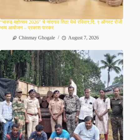
“भारुड महोत्सव 2026″ चे नांदगाव तिठा येथे रविवार,दि. ९ ऑगस्ट रोजी
भव्य आयोजन – प्रकाश पारकर
Chinmay Ghogale
August 7, 2026