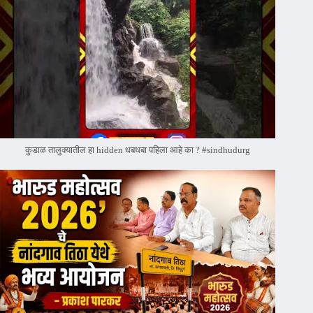
कुडाळ तालुक्यातील हा hidden धबधबा पहिला आहे का ? #sindhudurg