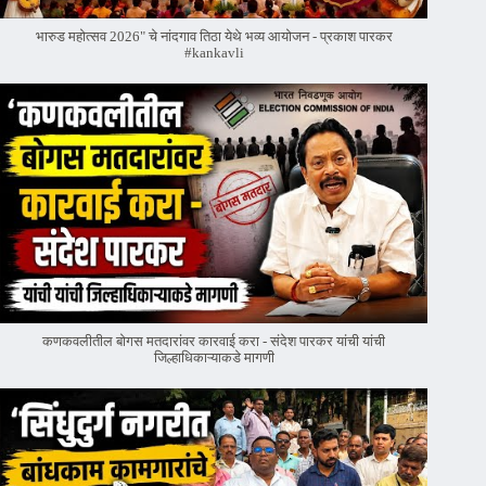
भारुड महोत्सव 2026" चे नांदगाव तिठा येथे भव्य आयोजन - प्रकाश पारकर
#kankavli
कणकवलीतील बोगस मतदारांवर‌ कारवाई करा - संदेश पारकर यांची यांची
जिल्हाधिकाऱ्याकडे मागणी