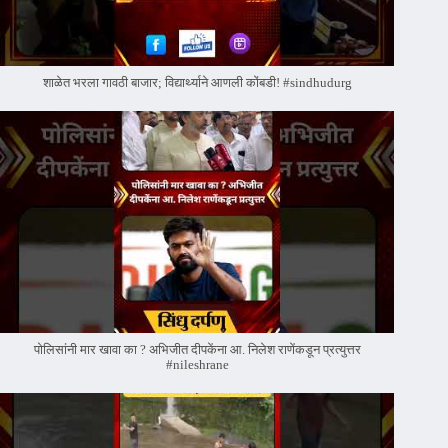
शाळेत भरला गावठी बाजार; विद्यार्थ्याने आणली कोंबडी! #sindhudurg
पोलिसांनी मार खावा का ? अभिजीत दीपकेंना आ. निलेश राणेंकडून प्रत्युत्तर
#nileshrane