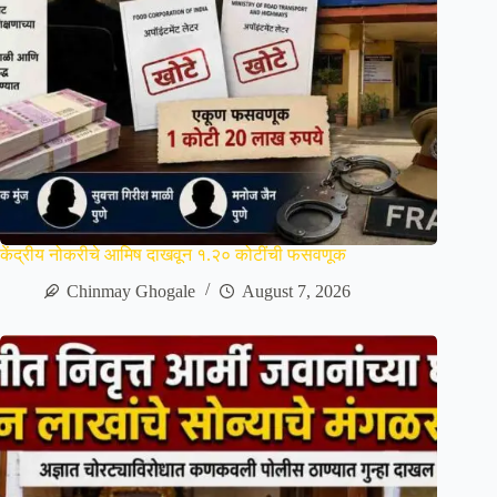
केंद्रीय नोकरीचे आमिष दाखवून १.२० कोटींची फसवणूक
Chinmay Ghogale
August 7, 2026