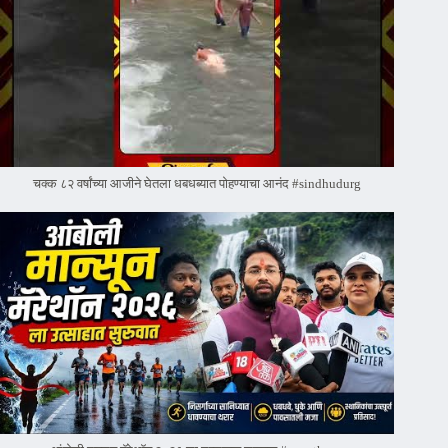
चक्क ८२ वर्षांच्या आजीने घेतला धबधब्यात पोहण्याचा आनंद #sindhudurg