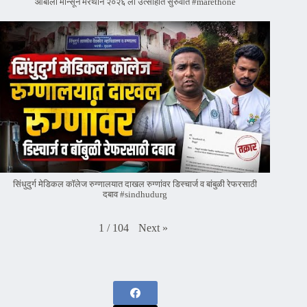
आंबोली मान्सून मॅरेथॉन २०२६ ला उत्साहात सुरुवात #marethone
सिंधुदुर्ग मेडिकल कॉलेज रुग्णालयात दाखल रुग्णांवर डिस्चार्ज व बांबुळी रेफरसाठी
दबाव #sindhudurg
Next
»
1
/
104