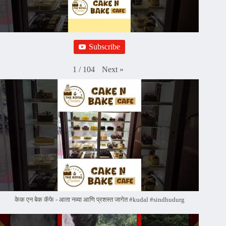
Subscribe
Next
»
1
/
104
केक एन बेक कॅफे - आता नव्या आणि प्रशस्त जागेत #kudal #sindhudurg