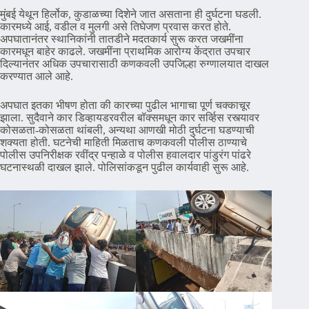
मुंबई येथून हिर्लोक, कुडाळच्या दिशेने जात असताना ही दुर्घटना घडली.
कारमध्ये आई, वडील व मुलगी असे तिघेजण प्रवास करत होते.
अपघातानंतर स्थानिकांनी तातडीने मदतकार्य सुरू करत जखमींना
कारमधून बाहेर काढले. जखमींना प्राथमिक आरोग्य केंद्रात उपचार
दिल्यानंतर अधिक उपचारासाठी कणकवली उपजिल्हा रुग्णालयात दाखल
करण्यात आले आहे.
अपघात इतका भीषण होता की कारच्या पुढील भागाचा पूर्ण चक्काचूर
झाला. सुदैवाने कार डिव्हायडरवरील बॉक्समधून कार सर्व्हिस रस्त्यावर
कोसळता-कोसळता थांबली, अन्यथा आणखी मोठी दुर्घटना घडण्याची
शक्यता होती. घटनेची माहिती मिळताच कणकवली पोलीस ठाण्याचे
पोलीस उपनिरीक्षक रवींद्र पन्हाळे व पोलीस हवालदार पांडुरंग पांढरे
घटनास्थळी दाखल झाले. पोलिसांकडून पुढील कार्यवाही सुरू आहे.