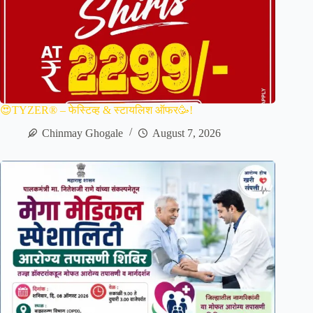
😍TYZER® – फेस्टिव्ह & स्टायलिश ऑफर🥳!
Chinmay Ghogale
August 7, 2026