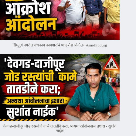
सिंधुदुर्ग नगरीत बांधकाम कामगारांचे आक्रोश आंदोलन #sindhudurg
देवगड-दाजीपूर जोड रस्त्यांची कामे तातडीने करा; अन्यथा आंदोलनाचा इशारा - सुशांत
नाईक