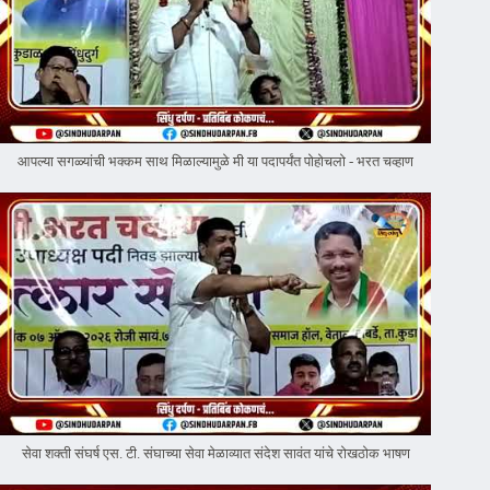
आपल्या सगळ्यांची भक्कम साथ मिळाल्यामुळे मी या पदापर्यंत पोहोचलो - भरत चव्हाण
सेवा शक्ती संघर्ष एस. टी. संघाच्या सेवा मेळाव्यात संदेश सावंत यांचे रोखठोक भाषण