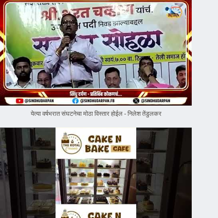
येत्या वर्षभरात संघटनेचा मोठा विस्तार होईल - निलेश तेंडुलकर