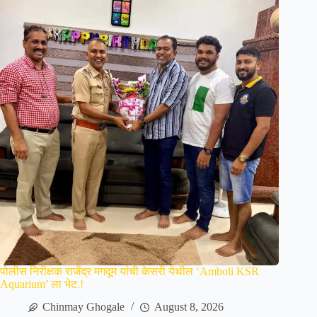
पोलीस निरीक्षक राजेंद्र मगदूम यांची केसरी येथील ‘Amboli KSR
Aquarium’ ला भेट.!
Chinmay Ghogale
August 8, 2026