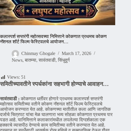
कलास्पर्श सप्तरंगी महोत्सवच्या निमित्ताने कोकणात प्रथमच कोकण
नॅशनल शॉर्ट फिल्म फेस्टिवलचे आयोजन…
Chinmay Ghogale
March 17, 2026
News
,
बातम्या
,
सावंतवाडी
,
सिंधुदुर्ग
Views:
51
समितीच्यावतीने स्पर्धकांना सहभागी होण्याचे आवाहन…
सावंतवाडी :
कोकणात धर्तीवर होणारे प्रथमच कलास्पर्श सप्तरंगी
महोत्सव समितीच्या वतीने कोकण नॅशनल शॉर्ट फिल्म फेस्टिवलचे
आयोजन करण्यात येत आहे. कोकणच्या मातीतील कला आणि जागतिक
दर्जाचे चित्रपट यांचा मेळ घालणारा भव्य सोहळा कोकणात प्रथमच पार
पडत आहे. यानिमित्ताने कलाकारांमधील लपलेल्या दिग्दर्शकाला एक
हक्काचे व्यासपीठ देण्याचे काम समितीच्या वतीने करण्यात येत आहे.
दरम्यान या स्पर्धेसाठी आकर्षक रोख बक्षिसे व सन्मानचिन्ह देऊन गौरव