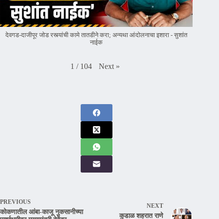
देवगड-दाजीपूर जोड रस्त्यांची कामे तातडीने करा; अन्यथा आंदोलनाचा इशारा - सुशांत
नाईक
Next
»
1
/
104
PREVIOUS
NEXT
कोकणातील आंबा-काजू नुकसानीच्या
कुडाळ शहरात राणे