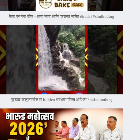
केक एन बेक कॅफे - आता नव्या आणि प्रशस्त जागेत #kudal #sindhudurg
कुडाळ तालुक्यातील हा hidden धबधबा पहिला आहे का ? #sindhudurg