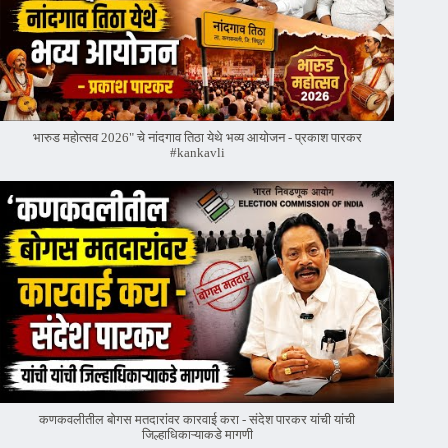
भारुड महोत्सव 2026" चे नांदगाव तिठा येथे भव्य आयोजन - प्रकाश पारकर
#kankavli
कणकवलीतील बोगस मतदारांवर‌ कारवाई करा - संदेश पारकर यांची यांची
जिल्हाधिकाऱ्याकडे मागणी