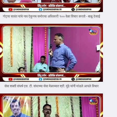
गोट्या सावंत यांचे नाव ऐकूनच समोरचा अधिकारी १०० वेळा विचार करतो - बाळू देसाई
सेवा शक्ती संघर्ष एस. टी. संघाच्या सेवा मेळाव्यात श्री. मुंढे यांनी मांडले आपले विचार