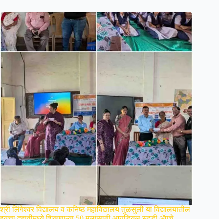
श्री लिंगेश्वर विद्यालय व कनिष्ठ महाविद्यालय तुळसुली या विद्यालयातील
इयत्ता दहावीमध्ये शिकणाऱ्या 50 मुलांसाठी आयडियल स्टडी ॲपचे