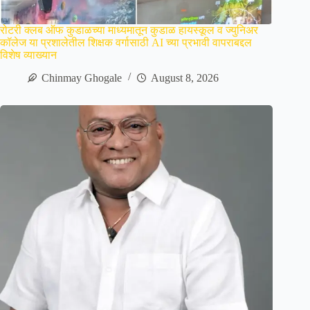
रोटरी क्लब ऑफ कुडाळच्या माध्यमातून कुडाळ हायस्कूल व ज्युनिअर
कॉलेज या प्रशालेतील शिक्षक वर्गासाठी AI च्या प्रभावी वापराबद्दल
विशेष व्याख्यान
Chinmay Ghogale
August 8, 2026