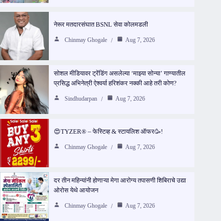
नेरूर मतदारसंघात BSNL सेवा कोलमडली
Chinmay Ghogale
Aug 7, 2026
सोशल मीडियावर ट्रेंडिंग असलेल्या ‘माझ्या सोन्या’ गाण्यातील
प्रसिद्ध अभिनेत्री ऐश्वर्या हरिशंकर नक्की आहे तरी कोण?
Sindhudarpan
Aug 7, 2026
😍TYZER® – फेस्टिव्ह & स्टायलिश ऑफर🥳!
Chinmay Ghogale
Aug 7, 2026
दर तीन महिन्यांनी होणाऱ्या मेगा आरोग्य तपासणी शिबिराचे उद्या
ओरोस येथे आयोजन
Chinmay Ghogale
Aug 7, 2026