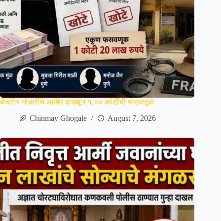
केंद्रीय नोकरीचे आमिष दाखवून १.२० कोटींची फसवणूक
Chinmay Ghogale
August 7, 2026