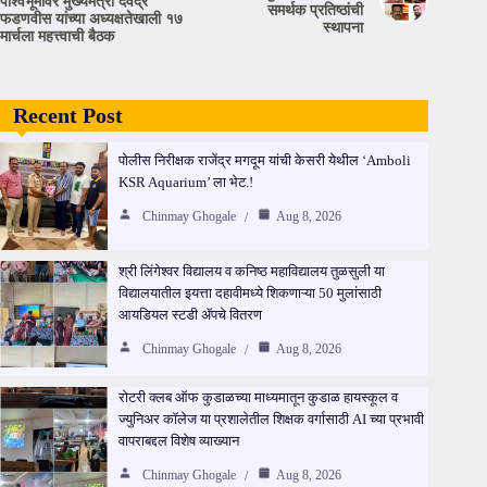
पार्श्वभूमीवर मुख्यमंत्री देवेंद्र
समर्थक प्रतिष्ठांची
फडणवीस यांच्या अध्यक्षतेखाली १७
स्थापना
मार्चला महत्त्वाची बैठक
Recent Post
पोलीस निरीक्षक राजेंद्र मगदूम यांची केसरी येथील ‘Amboli
KSR Aquarium’ ला भेट.!
Chinmay Ghogale
Aug 8, 2026
श्री लिंगेश्वर विद्यालय व कनिष्ठ महाविद्यालय तुळसुली या
विद्यालयातील इयत्ता दहावीमध्ये शिकणाऱ्या 50 मुलांसाठी
आयडियल स्टडी ॲपचे वितरण
Chinmay Ghogale
Aug 8, 2026
रोटरी क्लब ऑफ कुडाळच्या माध्यमातून कुडाळ हायस्कूल व
ज्युनिअर कॉलेज या प्रशालेतील शिक्षक वर्गासाठी AI च्या प्रभावी
वापराबद्दल विशेष व्याख्यान
Chinmay Ghogale
Aug 8, 2026