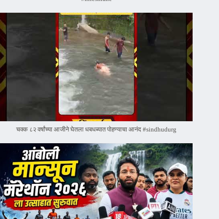
चक्क ८२ वर्षांच्या आजीने घेतला धबधब्यात पोहण्याचा आनंद #sindhudurg