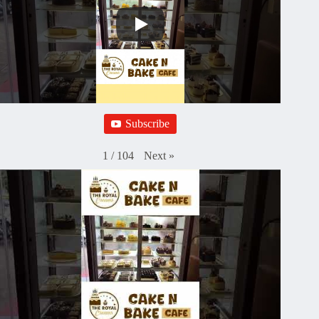
Subscribe
Next
»
1
/
104