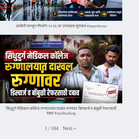
आंबोली मान्सून मॅरेथॉन २०२६ ला उत्साहात सुरुवात #marethone
सिंधुदुर्ग मेडिकल कॉलेज रुग्णालयात दाखल रुग्णांवर डिस्चार्ज व बांबुळी रेफरसाठी
दबाव #sindhudurg
Next
»
1
/
104