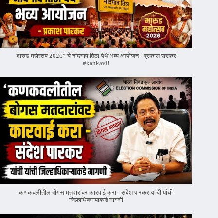
भारुड महोत्सव 2026" चे नांदगाव तिठा येथे भव्य आयोजन - प्रकाश पारकर
#kankavli
कणकवलीतील बोगस मतदारांवर‌ कारवाई करा - संदेश पारकर यांची यांची
जिल्हाधिकाऱ्याकडे मागणी