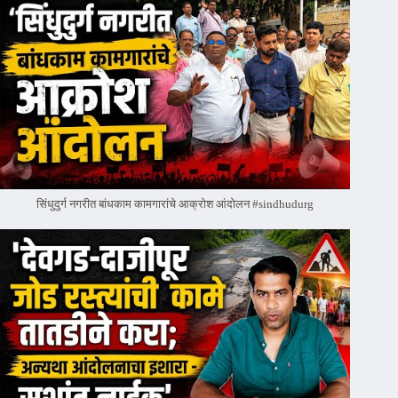
सिंधुदुर्ग नगरीत बांधकाम कामगारांचे आक्रोश आंदोलन #sindhudurg