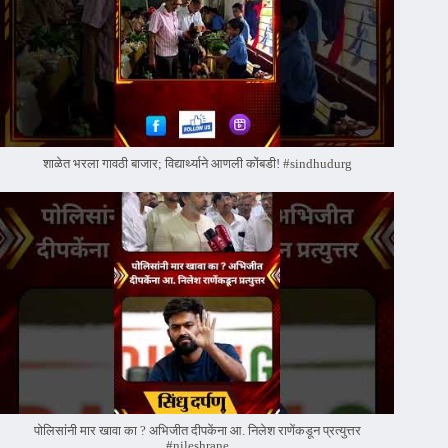
शाळेत भरला गावठी बाजार; विद्यार्थ्याने आणली कोंबडी! #sindhudurg
पोलिसांनी मार खावा का ? अभिजीत दीपकेंना आ. निलेश राणेंकडून प्रत्युत्तर
#nileshrane