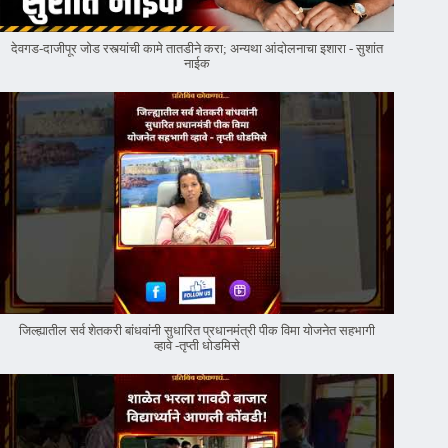
देवगड-दाजीपूर जोड रस्त्यांची कामे तातडीने करा; अन्यथा आंदोलनाचा इशारा - सुशांत
नाईक
जिल्ह्यातील सर्व शेतकरी बांधवांनी सुधारित प्रधानमंत्री पीक विमा योजनेत सहभागी
व्हावे -तृप्ती धोडमिसे