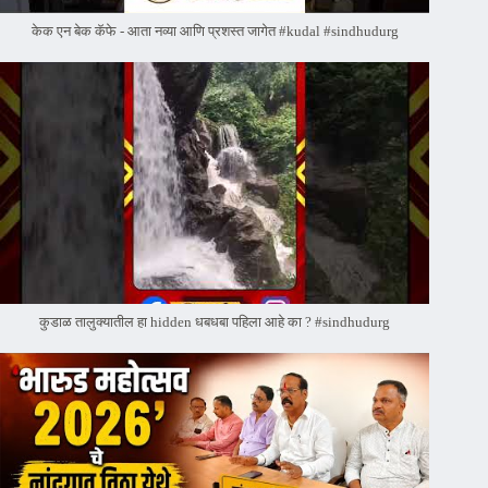
केक एन बेक कॅफे - आता नव्या आणि प्रशस्त जागेत #kudal #sindhudurg
कुडाळ तालुक्यातील हा hidden धबधबा पहिला आहे का ? #sindhudurg