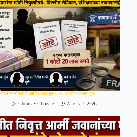
केंद्रीय नोकरीचे आमिष दाखवून १.२० कोटींची फसवणूक
Chinmay Ghogale
August 7, 2026