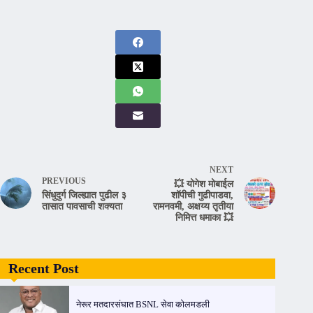
NEXT
PREVIOUS
💥 योगेश मोबाईल
सिंधुदुर्ग जिल्ह्यात पुढील ३
शॉपीची गुढीपाडवा,
तासात पावसाची शक्यता
रामनवमी, अक्षय्य तृतीया
निमित्त धमाका 💥
Recent Post
नेरूर मतदारसंघात BSNL सेवा कोलमडली