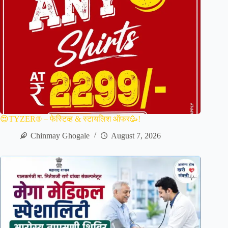
😍TYZER® – फेस्टिव्ह & स्टायलिश ऑफर🥳!
Chinmay Ghogale
August 7, 2026