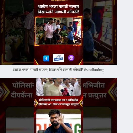
शाळेत भरला गावठी बाजार; विद्यार्थ्याने आणली कोंबडी! #sindhudurg