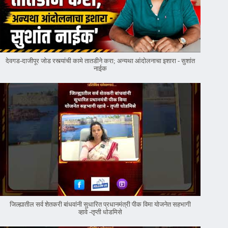
देवगड-दाजीपूर जोड रस्त्यांची कामे तातडीने करा; अन्यथा आंदोलनाचा इशारा - सुशांत
नाईक
जिल्ह्यातील सर्व शेतकरी बांधवांनी सुधारित प्रधानमंत्री पीक विमा योजनेत सहभागी
व्हावे -तृप्ती धोडमिसे