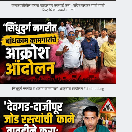
कणकवलीतील बोगस मतदारांवर‌ कारवाई करा - संदेश पारकर यांची यांची
जिल्हाधिकाऱ्याकडे मागणी
सिंधुदुर्ग नगरीत बांधकाम कामगारांचे आक्रोश आंदोलन #sindhudurg