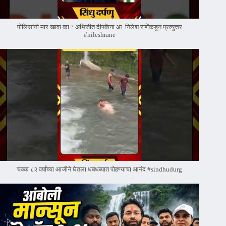
पोलिसांनी मार खावा का ? अभिजीत दीपकेंना आ. निलेश राणेंकडून प्रत्युत्तर
#nileshrane
चक्क ८२ वर्षांच्या आजीने घेतला धबधब्यात पोहण्याचा आनंद #sindhudurg