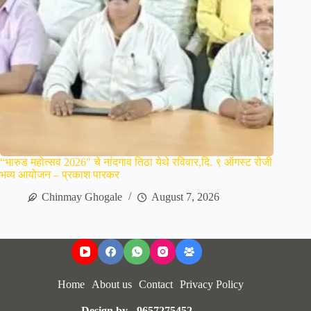
“भारुड महोत्सव 2026″ चे नांदगाव तिठा येथे रविवार,दि. ९ ऑगस्ट रोजी
भव्य आयोजन – प्रकाश पारकर
Chinmay Ghogale
August 7, 2026
Home
About us
Contact
Privacy Policy
Design by - 9657275452