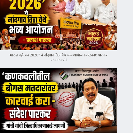
भारुड महोत्सव 2026" चे नांदगाव तिठा येथे भव्य आयोजन - प्रकाश पारकर
#kankavli