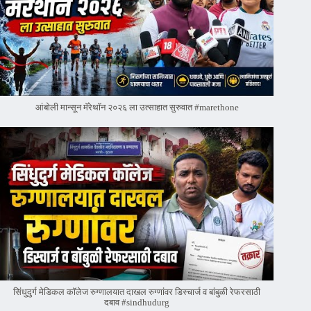
आंबोली मान्सून मॅरेथॉन २०२६ ला उत्साहात सुरुवात #marethone
सिंधुदुर्ग मेडिकल कॉलेज रुग्णालयात दाखल रुग्णांवर डिस्चार्ज व बांबुळी रेफरसाठी
दबाव #sindhudurg