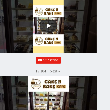
Subscribe
Next
»
1
/
104