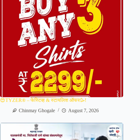
😍TYZER® – फेस्टिव्ह & स्टायलिश ऑफर🥳!
Chinmay Ghogale
August 7, 2026