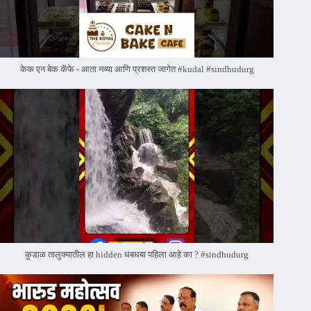
केक एन बेक कॅफे - आता नव्या आणि प्रशस्त जागेत #kudal #sindhudurg
कुडाळ तालुक्यातील हा hidden धबधबा पहिला आहे का ? #sindhudurg