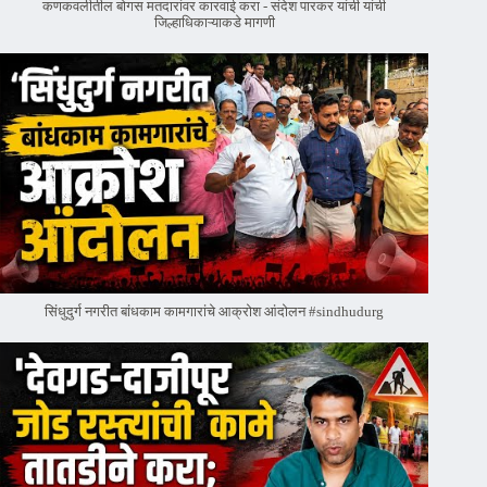
कणकवलीतील बोगस मतदारांवर‌ कारवाई करा - संदेश पारकर यांची यांची
जिल्हाधिकाऱ्याकडे मागणी
सिंधुदुर्ग नगरीत बांधकाम कामगारांचे आक्रोश आंदोलन #sindhudurg