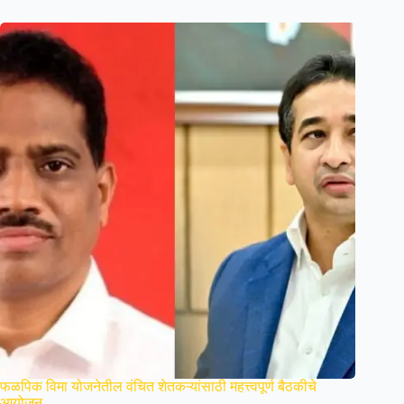
फळपिक विमा योजनेतील वंचित शेतकऱ्यांसाठी महत्त्वपूर्ण बैठकीचे
आयोजन