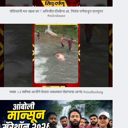
पोलिसांनी मार खावा का ? अभिजीत दीपकेंना आ. निलेश राणेंकडून प्रत्युत्तर
#nileshrane
चक्क ८२ वर्षांच्या आजीने घेतला धबधब्यात पोहण्याचा आनंद #sindhudurg