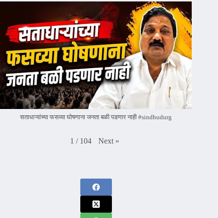
सताधाऱ्यांच्या फसव्या घोषणाना जनता बळी पडणार नाही #sindhudurg
Next
»
1
/
104