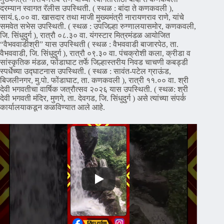
दरम्यान स्वागत रॅलीस उपस्थिती. ( स्थळ : बांदा ते कणकवली ),
सायं.६.०० वा. खासदार तथा माजी मुख्यमंत्री नारायणराव राणे, यांचे
समवेत सभेस उपस्थिती. ( स्थळ : उपजिल्हा रुग्णालयासमोर, कणकवली,
जि. सिंधुदुर्ग ), रात्रौ ०८.३० वा. यंगस्टार मित्रमंडळ आयोजित
“वैभववाडीश्री” यास उपस्थिती ( स्थळ : वैभववाडी बाजारपेठ, ता.
वैभववाडी, जि. सिंधुदुर्ग ), रात्रौ ०९.३० वा. पंचक्रोशी कला, क्रीडा व
सांस्कृतिक मंडळ, फोंडाघाट तर्फे जिल्हास्तरीय निवड चाचणी कबड्डी
स्पर्धेच्या उ‌द्घाटनास उपस्थिती. ( स्थळ : सावंत-पटेल ग्राऊंड,
बिजलीनगर, मु.पो. फोंडाघाट, ता. कणकवली ), रात्री ११.०० वा. श्री
देवी भगवतीचा वार्षिक जत्रौत्सव २०२६ यास उपस्थिती. ( स्थळ: श्री
देवी भगवती मंदिर, मुणगे, ता. देवगड, जि. सिंधुदुर्ग ) असे त्यांच्या संपर्क
कार्यालयाकडून कळविण्यात आले आहे.