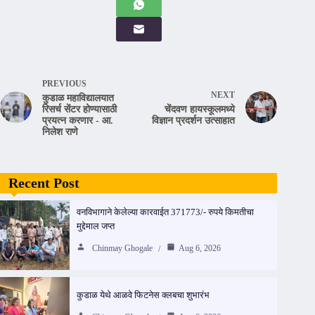
PREVIOUS
NEXT
कुडाळ महाविद्यालयात
रिसर्च सेंटर होण्यासाठी
चेंदवण हायस्कूलमध्ये
प्रयत्न करणार - आ.
विज्ञान प्रदर्शन उत्साहात
निलेश राणे
Recent Post
वनविभागाने केलेल्या कारवाईत 371773/- रुपये किमतीचा
मुद्देमाल जप्त
Chinmay Ghogale
Aug 6, 2026
कुडाळ येथे आळवे फिटनेस क्लबचा शुभारंभ