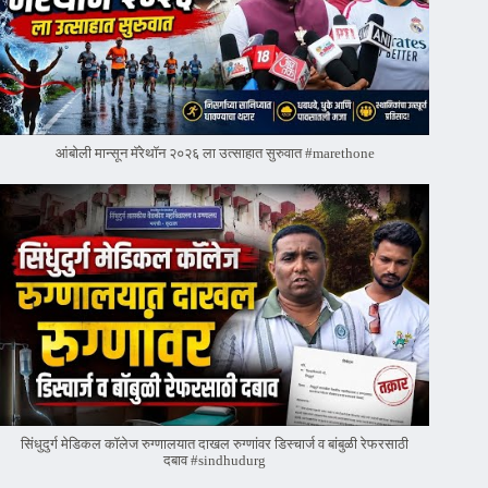
आंबोली मान्सून मॅरेथॉन २०२६ ला उत्साहात सुरुवात #marethone
सिंधुदुर्ग मेडिकल कॉलेज रुग्णालयात दाखल रुग्णांवर डिस्चार्ज व बांबुळी रेफरसाठी
दबाव #sindhudurg