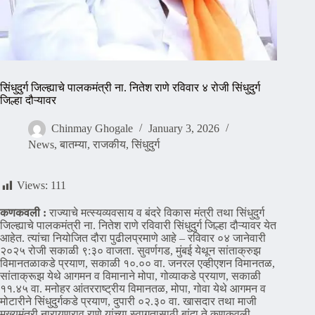
सिंधुदुर्ग जिल्ह्याचे पालकमंत्री ना. नितेश राणे रविवार ४ रोजी सिंधुदुर्ग
जिल्हा दौऱ्यावर
Chinmay Ghogale
January 3, 2026
News
,
बातम्या
,
राजकीय
,
सिंधुदुर्ग
Views:
111
कणकवली :
राज्याचे मत्स्यव्यवसाय व बंदरे विकास मंत्री तथा सिंधुदुर्ग
जिल्ह्याचे पालकमंत्री ना. नितेश राणे रविवारी सिंधुदुर्ग जिल्हा दौऱ्यावर येत
आहेत. त्यांचा नियोजित दौरा पुढीलप्रमाणे आहे – रविवार ०४ जानेवारी
२०२५ रोजी सकाळी ९:३० वाजता. सुवर्णगड, मुंबई येथून सांताक्रुझ
विमानतळाकडे प्रयाण, सकाळी १०.०० वा. जनरल एव्हीएशन विमानतळ,
सांताक्रूझ येथे आगमन व विमानाने मोपा, गोव्याकडे प्रयाण, सकाळी
११.४५ वा. मनोहर आंतरराष्ट्रीय विमानतळ, मोपा, गोवा येथे आगमन व
मोटारीने सिंधुदुर्गकडे प्रयाण, दुपारी ०२.३० वा. खासदार तथा माजी
मुख्यमंत्री नारायणराव राणे यांच्या स्वागतासाठी बांदा ते कणकवली