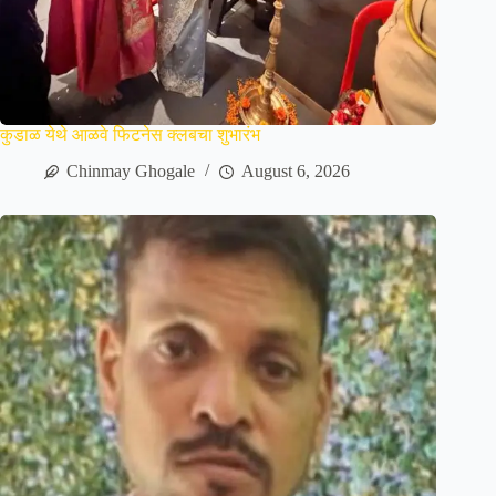
कुडाळ येथे आळवे फिटनेस क्लबचा शुभारंभ
Chinmay Ghogale
August 6, 2026