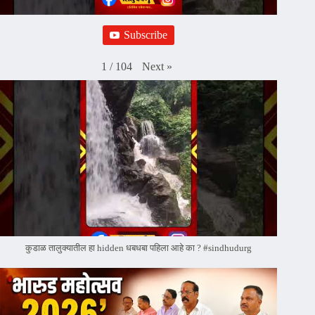
Subscribe
Next
»
1
/
104
कुडाळ तालुक्यातील हा hidden धबधबा पहिला आहे का ? #sindhudurg