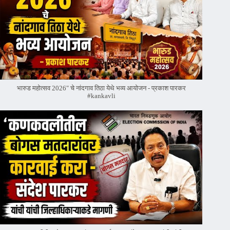
भारुड महोत्सव 2026" चे नांदगाव तिठा येथे भव्य आयोजन - प्रकाश पारकर
#kankavli