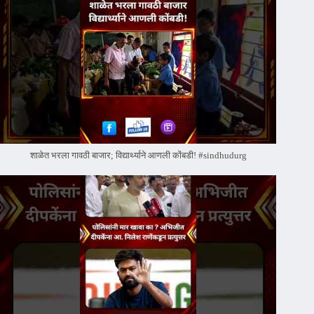
शाळेत भरला गावठी बाजार; विद्यार्थ्याने आणली कोंबडी! #sindhudurg