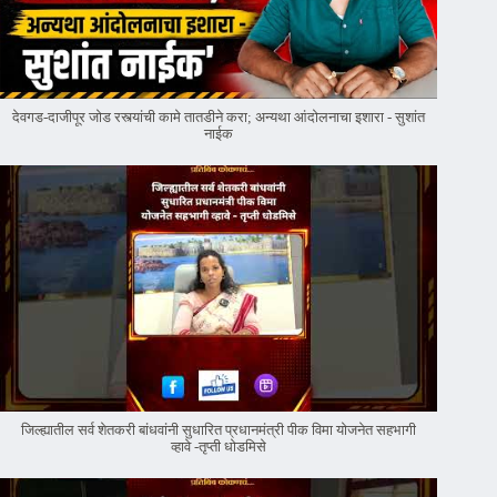
देवगड-दाजीपूर जोड रस्त्यांची कामे तातडीने करा; अन्यथा आंदोलनाचा इशारा - सुशांत
नाईक
जिल्ह्यातील सर्व शेतकरी बांधवांनी सुधारित प्रधानमंत्री पीक विमा योजनेत सहभागी
व्हावे -तृप्ती धोडमिसे