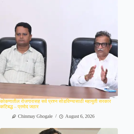
कोकणातील रोजगारासह सर्व प्रश्न सोडविण्यासाठी महायुती सरकार
कटिबद्ध – प्रमोद जठार
Chinmay Ghogale
August 6, 2026