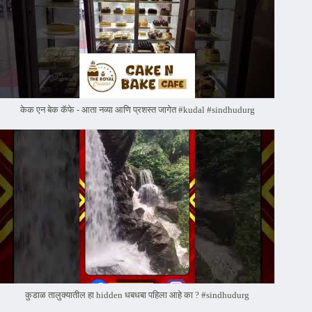
केक एन बेक कॅफे - आता नव्या आणि प्रशस्त जागेत #kudal #sindhudurg
कुडाळ तालुक्यातील हा hidden धबधबा पहिला आहे का ? #sindhudurg