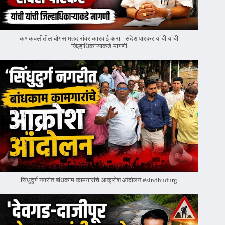
कणकवलीतील बोगस मतदारांवर‌ कारवाई करा - संदेश पारकर यांची यांची
जिल्हाधिकाऱ्याकडे मागणी
सिंधुदुर्ग नगरीत बांधकाम कामगारांचे आक्रोश आंदोलन #sindhudurg