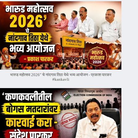
भारुड महोत्सव 2026" चे नांदगाव तिठा येथे भव्य आयोजन - प्रकाश पारकर
#kankavli