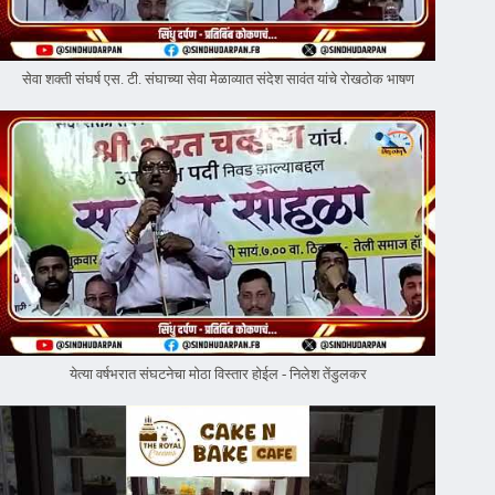
सेवा शक्ती संघर्ष एस. टी. संघाच्या सेवा मेळाव्यात संदेश सावंत यांचे रोखठोक भाषण
येत्या वर्षभरात संघटनेचा मोठा विस्तार होईल - निलेश तेंडुलकर