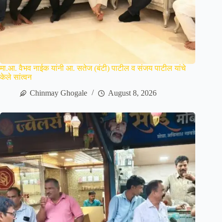
मा.आ. वैभव नाईक यांनी आ. सतेज (बंटी) पाटील व संजय पाटील यांचे
केले सांत्वन
Chinmay Ghogale
August 8, 2026