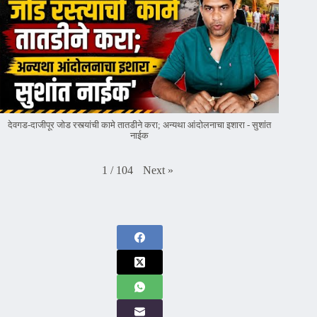
देवगड-दाजीपूर जोड रस्त्यांची कामे तातडीने करा; अन्यथा आंदोलनाचा इशारा - सुशांत
नाईक
Next
»
1
/
104