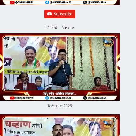
Subscribe
Next
»
1
/
104
8 August 2026