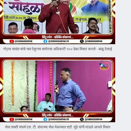
गोट्या सावंत यांचे नाव ऐकूनच समोरचा अधिकारी १०० वेळा विचार करतो - बाळू देसाई
सेवा शक्ती संघर्ष एस. टी. संघाच्या सेवा मेळाव्यात श्री. मुंढे यांनी मांडले आपले विचार