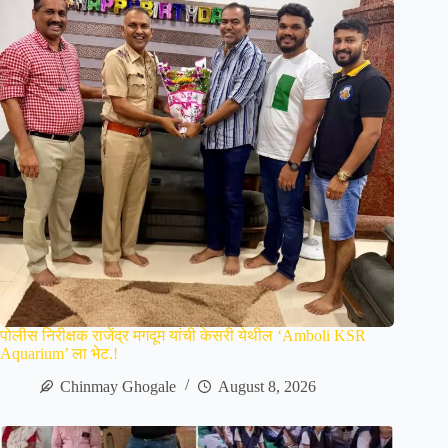
पोलीस निरीक्षक राजेंद्र मगदूम यांची केसरी येथील ‘Amboli KSR
Aquarium’ ला भेट.!
Chinmay Ghogale
August 8, 2026