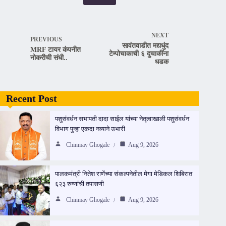
NEXT
PREVIOUS
सावंतवाडीत मद्यधुंद
MRF टायर कंपनीत
टेम्पोचाकाची ६ दुचाकींना
नोकरीची संधी..
धडक
Recent Post
पशुसंवर्धन सभापती दादा साईल यांच्या नेतृत्वाखाली पशुसंवर्धन
विभाग पुन्हा एकदा नव्याने उभारी
Chinmay Ghogale
Aug 9, 2026
पालकमंत्री नितेश राणेंच्या संकल्पनेतील मेगा मेडिकल शिबिरात
६२३ रुग्णांची तपासणी
Chinmay Ghogale
Aug 9, 2026