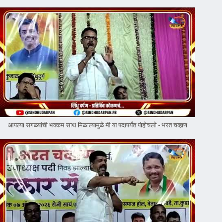
आपल्या सगळ्यांची भक्कम साथ मिळाल्यामुळे मी या पदापर्यंत पोहोचलो - भरत चव्हाण