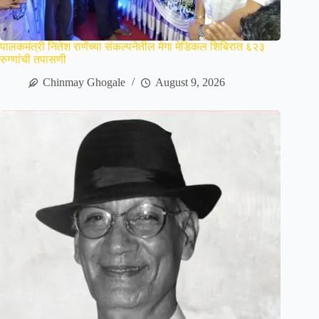
पालकमंत्री नितेश राणेंच्या संकल्पनेतील मेगा मेडिकल शिबिरात ६२३
रुग्णांची तपासणी
Chinmay Ghogale
August 9, 2026