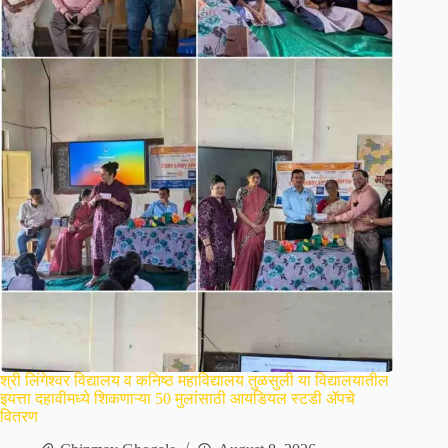
श्री लिंगेश्वर विद्यालय व कनिष्ठ महाविद्यालय तुळसुली या विद्यालयातील
इयत्ता दहावीमध्ये शिकणाऱ्या 50 मुलांसाठी आयडियल स्टडी ॲपचे
वितरण