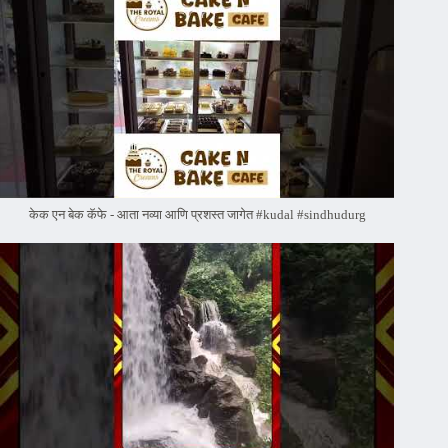
केक एन बेक कॅफे - आता नव्या आणि प्रशस्त जागेत #kudal #sindhudurg