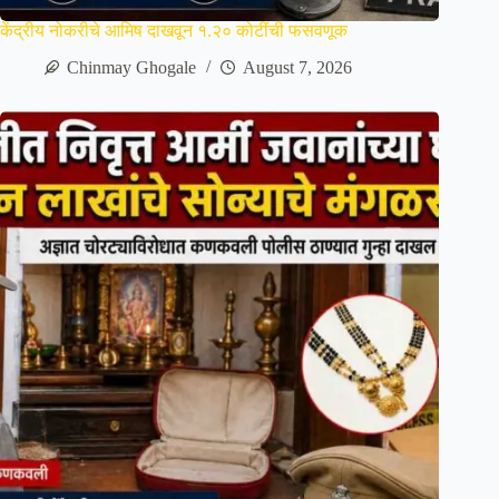
केंद्रीय नोकरीचे आमिष दाखवून १.२० कोटींची फसवणूक
Chinmay Ghogale
August 7, 2026