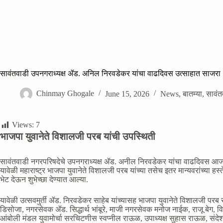
सावंतवाडी उपनगराध्यक्ष ॲड. अनिल निरवडेकर यांचा वाढदिवस उत्साहात साजरा
Chinmay Ghogale
June 15, 2026
News
,
बातम्या
,
सावंत
Views:
7
भाजपा युवानेते विशालजी परब यांची उपस्थिती
सावंतवाडी नगरपरिषदेचे उपनगराध्यक्ष ॲड. अनील निरवडेकर यांचा वाढदिवस आज 
यावेळी महाराष्ट्र भाजपा युवानेते विशालजी परब यांच्या तसेच इतर मान्यवरांच्या हस
भेट देऊन शुभेच्छा देण्यात आल्या.
यावेळी उत्सवमुर्ती ॲड. निरवडेकर साहेब यांच्यासह भाजपा युवानेते विशालजी पर
डिसोजा, नगरसेवक ॲड. सिद्धार्थ भांबूरे, माजी नगरसेवक मनोज नाईक, राजू बेग,
आंबोली मंडल युवामोर्चा सरचिटणीस स्वप्नील राऊळ, उपाध्यक्ष सुहास राऊळ, स