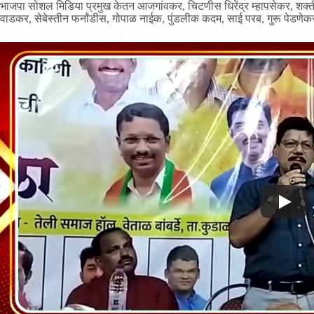
भाजपा सोशल मिडिया प्रमुख केतन आजगांवकर, चिटणीस धिरेंद्र म्हापसेकर, शक्ती क
वाडकर, सेबेस्तीन फर्नांडीस, गोपाळ नाईक, पुंडलीक कदम, साई परब, गुरू पेडणेक