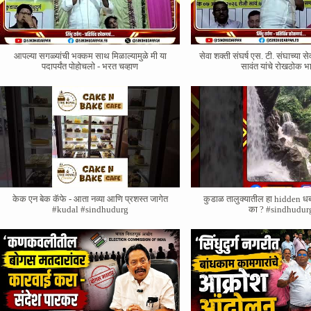
आपल्या सगळ्यांची भक्कम साथ मिळाल्यामुळे मी या
सेवा शक्ती संघर्ष एस. टी. संघाच्या से
पदापर्यंत पोहोचलो - भरत चव्हाण
सावंत यांचे रोखठोक 
केक एन बेक कॅफे - आता नव्या आणि प्रशस्त जागेत
कुडाळ तालुक्यातील हा hidden ध
#kudal #sindhudurg
का ? #sindhudur