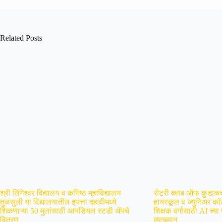
Related Posts
श्री लिंगेश्वर विद्यालय व कनिष्ठ महाविद्यालय
रोटरी क्लब ऑफ कुडाळच्
तुळसुली या विद्यालयातील इयत्ता दहावीमध्ये
हायस्कूल व ज्युनिअर कॉ
शिकणाऱ्या 50 मुलांसाठी आयडियल स्टडी ॲपचे
शिक्षक वर्गासाठी AI च्या
वितरण
व्याख्यान