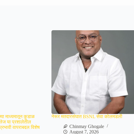
या माध्यमातून कुडाळ
नेरूर मतदारसंघात BSNL सेवा कोलमडली
लेज या प्रशालेतील
Chinmay Ghogale
 प्रभावी वापराबद्दल विशेष
August 7, 2026