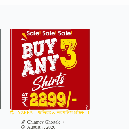
😍TYZER® – फेस्टिव्ह & स्टायलिश ऑफर🥳!
Chinmay Ghogale
August 7, 2026