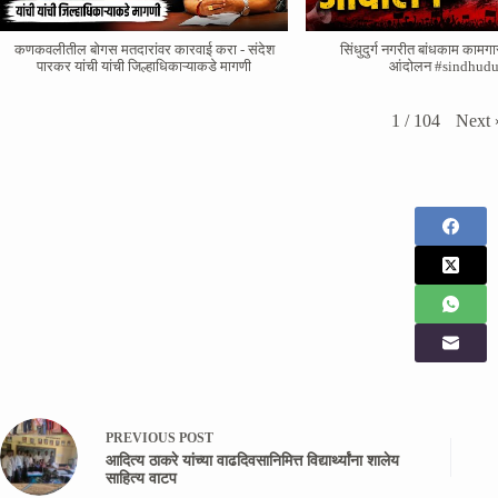
कणकवलीतील बोगस मतदारांवर‌ कारवाई करा - संदेश
सिंधुदुर्ग नगरीत बांधकाम कामगा
पारकर यांची यांची जिल्हाधिकाऱ्याकडे मागणी
आंदोलन #sindhudu
Next
1
/
104
PREVIOUS
POST
आदित्य ठाकरे यांच्या वाढदिवसानिमित्त विद्यार्थ्यांना शालेय
साहित्य वाटप