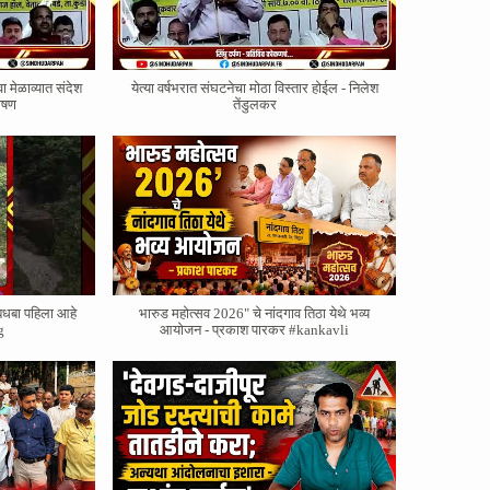
वा मेळाव्यात संदेश
येत्या वर्षभरात संघटनेचा मोठा विस्तार होईल - निलेश
भाषण
तेंडुलकर
बधबा पहिला आहे
भारुड महोत्सव 2026" चे नांदगाव तिठा येथे भव्य
g
आयोजन - प्रकाश पारकर #kankavli