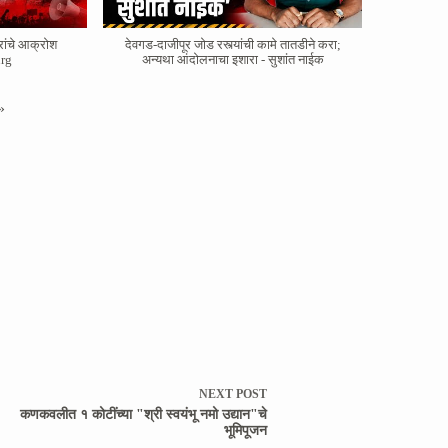
रांचे आक्रोश
देवगड-दाजीपूर जोड रस्त्यांची कामे तातडीने करा;
rg
अन्यथा आंदोलनाचा इशारा - सुशांत नाईक
»
NEXT
POST
कणकवलीत १ कोटींच्या "श्री स्वयंभू नमो उद्यान"चे
भूमिपूजन