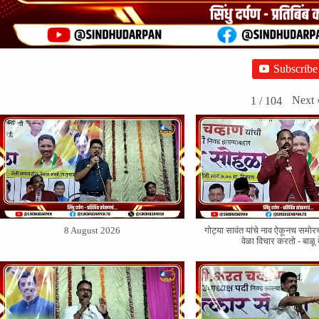
Subscribe
Next
1
/
104
8 August 2026
गोट्या सावंत यांचे नाव ऐकूनच सम
वेळा विचार करतो - बाळू 