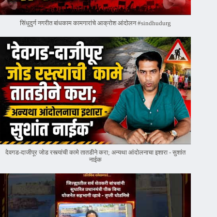
सिंधुदुर्ग नगरीत बांधकाम कामगारांचे आक्रोश आंदोलन #sindhudurg
देवगड-दाजीपूर जोड रस्त्यांची कामे तातडीने करा; अन्यथा आंदोलनाचा इशारा - सुशांत
नाईक