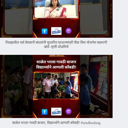
जिल्ह्यातील सर्व शेतकरी बांधवांनी सुधारित प्रधानमंत्री पीक विमा योजनेत सहभागी
व्हावे -तृप्ती धोडमिसे
शाळेत भरला गावठी बाजार; विद्यार्थ्याने आणली कोंबडी! #sindhudurg