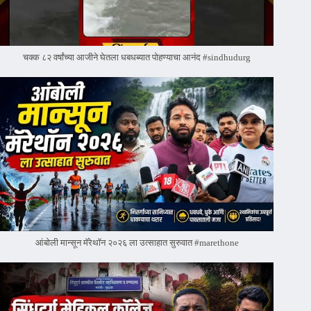
चक्क ८२ वर्षांच्या आजीने घेतला धबधब्यात पोहण्याचा आनंद #sindhudurg
आंबोली मान्सून मॅरेथॉन २०२६ ला उत्साहात सुरुवात #marethone