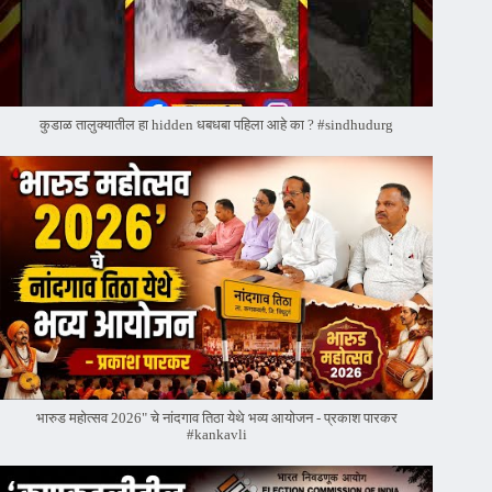
कुडाळ तालुक्यातील हा hidden धबधबा पहिला आहे का ? #sindhudurg
भारुड महोत्सव 2026" चे नांदगाव तिठा येथे भव्य आयोजन - प्रकाश पारकर
#kankavli