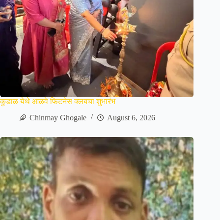
कुडाळ येथे आळवे फिटनेस क्लबचा शुभारंभ
Chinmay Ghogale
August 6, 2026