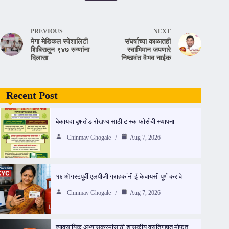
PREVIOUS
NEXT
मेगा मेडिकल स्पेशालिटी
संघर्षाच्या काळातही
शिबिरातून ९४७ रुग्णांना
स्वाभिमान जपणारे
दिलासा
निष्ठावंत वैभव नाईक
Recent Post
बेकायदा वृक्षतोड रोखण्यासाठी टास्क फोर्सची स्थापना
Chinmay Ghogale
Aug 7, 2026
१६ ऑगस्टपूर्वी एलपीजी ग्राहकांनी ई-केवायसी पूर्ण करावे
Chinmay Ghogale
Aug 7, 2026
व्यावसायिक अभ्यासक्रमांसाठी शासकीय वसतिगृहात मोफत