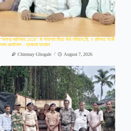
“भारुड महोत्सव 2026″ चे नांदगाव तिठा येथे रविवार,दि. ९ ऑगस्ट रोजी
भव्य आयोजन – प्रकाश पारकर
Chinmay Ghogale
August 7, 2026