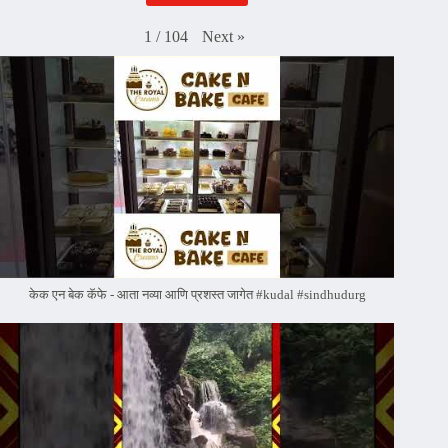
Next
»
1
/
104
केक एन बेक कॅफे - आता नव्या आणि प्रशस्त जागेत #kudal #sindhudurg