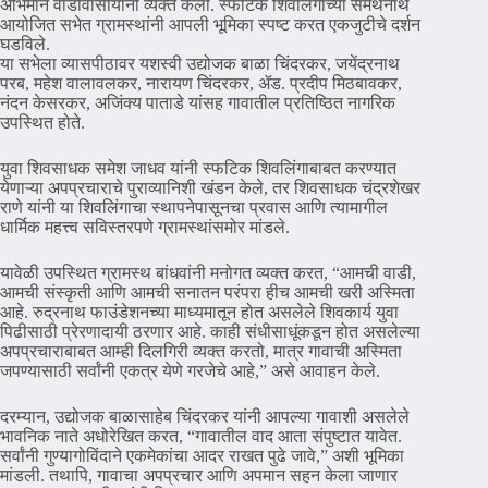
अभिमान वाडीवासीयांनी व्यक्त केला. स्फटिक शिवलिंगाच्या समर्थनार्थ
आयोजित सभेत ग्रामस्थांनी आपली भूमिका स्पष्ट करत एकजुटीचे दर्शन
घडविले.
या सभेला व्यासपीठावर यशस्वी उद्योजक बाळा चिंदरकर, जयेंद्रनाथ
परब, महेश वालावलकर, नारायण चिंदरकर, ॲड. प्रदीप मिठबावकर,
नंदन केसरकर, अजिंक्य पाताडे यांसह गावातील प्रतिष्ठित नागरिक
उपस्थित होते.
युवा शिवसाधक समेश जाधव यांनी स्फटिक शिवलिंगाबाबत करण्यात
येणाऱ्या अपप्रचाराचे पुराव्यानिशी खंडन केले, तर शिवसाधक चंद्रशेखर
राणे यांनी या शिवलिंगाचा स्थापनेपासूनचा प्रवास आणि त्यामागील
धार्मिक महत्त्व सविस्तरपणे ग्रामस्थांसमोर मांडले.
यावेळी उपस्थित ग्रामस्थ बांधवांनी मनोगत व्यक्त करत, “आमची वाडी,
आमची संस्कृती आणि आमची सनातन परंपरा हीच आमची खरी अस्मिता
आहे. रुद्रनाथ फाउंडेशनच्या माध्यमातून होत असलेले शिवकार्य युवा
पिढीसाठी प्रेरणादायी ठरणार आहे. काही संधीसाधूंकडून होत असलेल्या
अपप्रचाराबाबत आम्ही दिलगिरी व्यक्त करतो, मात्र गावाची अस्मिता
जपण्यासाठी सर्वांनी एकत्र येणे गरजेचे आहे,” असे आवाहन केले.
दरम्यान, उद्योजक बाळासाहेब चिंदरकर यांनी आपल्या गावाशी असलेले
भावनिक नाते अधोरेखित करत, “गावातील वाद आता संपुष्टात यावेत.
सर्वांनी गुण्यागोविंदाने एकमेकांचा आदर राखत पुढे जावे,” अशी भूमिका
मांडली. तथापि, गावाचा अपप्रचार आणि अपमान सहन केला जाणार