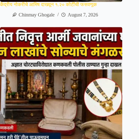
केंद्रीय नोकरीचे आमिष दाखवून १.२० कोटींची फसवणूक
Chinmay Ghogale
August 7, 2026