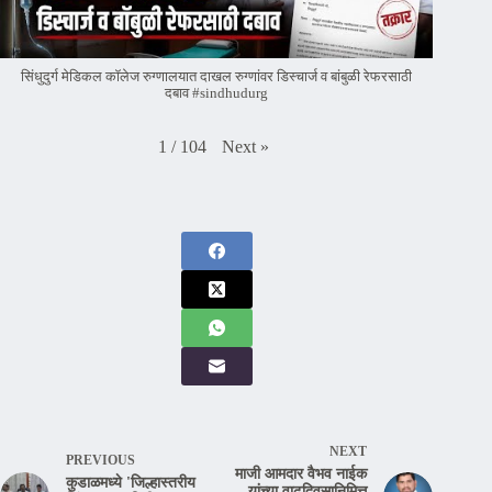
सिंधुदुर्ग मेडिकल कॉलेज रुग्णालयात दाखल रुग्णांवर डिस्चार्ज व बांबुळी रेफरसाठी
दबाव #sindhudurg
Next
»
1
/
104
NEXT
PREVIOUS
माजी आमदार वैभव नाईक
कुडाळमध्ये 'जिल्हास्तरीय
यांच्या वाढदिवसानिमित्त