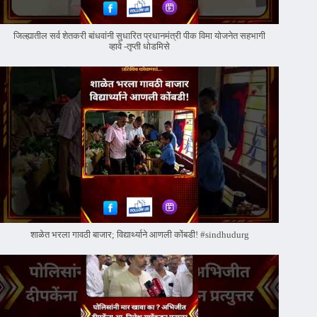
जिल्ह्यातील सर्व शेतकरी बांधवांनी सुधारित प्रधानमंत्री पीक विमा योजनेत सहभागी
व्हावे -तृप्ती धोडमिसे
शाळेत भरला गावठी बाजार; विद्यार्थ्याने आणली कोंबडी! #sindhudurg