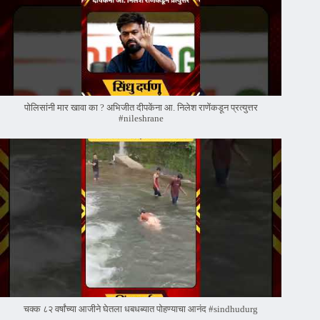
पोलिसांनी मार खावा का ? अभिजीत दीपकेंना आ. निलेश राणेंकडून प्रत्युत्तर
#nileshrane
चक्क ८२ वर्षांच्या आजीने घेतला धबधब्यात पोहण्याचा आनंद #sindhudurg