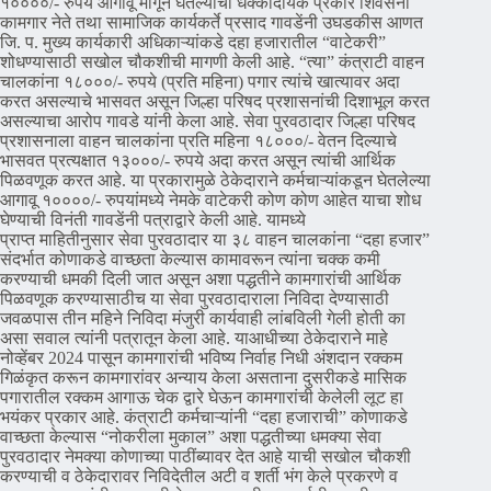
१००००/- रुपये आगावू मागून घेतल्याचा धक्कादायक प्रकार शिवसेना
कामगार नेते तथा सामाजिक कार्यकर्ते प्रसाद गावडेंनी उघडकीस आणत
जि. प. मुख्य कार्यकारी अधिकाऱ्यांकडे दहा हजारातील “वाटेकरी”
शोधण्यासाठी सखोल चौकशीची मागणी केली आहे. “त्या” कंत्राटी वाहन
चालकांना १८०००/- रुपये (प्रति महिना) पगार त्यांचे खात्यावर अदा
करत असल्याचे भासवत असून जिल्हा परिषद प्रशासनांची दिशाभूल करत
असल्याचा आरोप गावडे यांनी केला आहे. सेवा पुरवठादार जिल्हा परिषद
प्रशासनाला वाहन चालकांना प्रति महिना १८०००/- वेतन दिल्याचे
भासवत प्रत्यक्षात १३०००/- रुपये अदा करत असून त्यांची आर्थिक
पिळवणूक करत आहे. या प्रकारामुळे ठेकेदाराने कर्मचाऱ्यांकडून घेतलेल्या
आगावू १००००/- रुपयांमध्ये नेमके वाटेकरी कोण कोण आहेत याचा शोध
घेण्याची विनंती गावडेंनी पत्राद्वारे केली आहे. यामध्ये
प्राप्त माहितीनुसार सेवा पुरवठादार या ३८ वाहन चालकांना “दहा हजार”
संदर्भात कोणाकडे वाच्छता केल्यास कामावरून त्यांना चक्क कमी
करण्याची धमकी दिली जात असून अशा पद्धतीने कामगारांची आर्थिक
पिळवणूक करण्यासाठीच या सेवा पुरवठादाराला निविदा देण्यासाठी
जवळपास तीन महिने निविदा मंजुरी कार्यवाही लांबविली गेली होती का
असा सवाल त्यांनी पत्रातून केला आहे. याआधीच्या ठेकेदाराने माहे
नोव्हेंबर 2024 पासून कामगारांची भविष्य निर्वाह निधी अंशदान रक्कम
गिळंकृत करून कामगारांवर अन्याय केला असताना दुसरीकडे मासिक
पगारातील रक्कम आगाऊ चेक द्वारे घेऊन कामगारांची केलेली लूट हा
भयंकर प्रकार आहे. कंत्राटी कर्मचाऱ्यांनी “दहा हजाराची” कोणाकडे
वाच्छता केल्यास “नोकरीला मुकाल” अशा पद्धतीच्या धमक्या सेवा
पुरवठादार नेमक्या कोणाच्या पाठींब्यावर देत आहे याची सखोल चौकशी
करण्याची व ठेकेदारावर निविदेतील अटी व शर्ती भंग केले प्रकरणे व