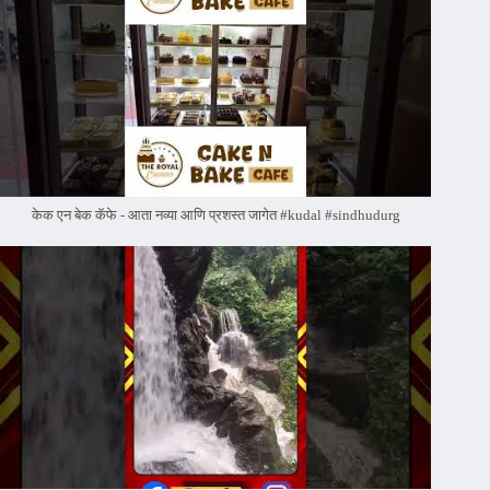
केक एन बेक कॅफे - आता नव्या आणि प्रशस्त जागेत #kudal #sindhudurg