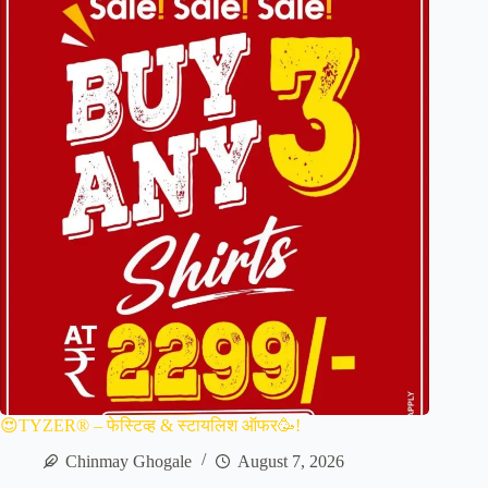
😍TYZER® – फेस्टिव्ह & स्टायलिश ऑफर🥳!
Chinmay Ghogale
August 7, 2026