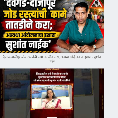
देवगड-दाजीपूर जोड रस्त्यांची कामे तातडीने करा; अन्यथा आंदोलनाचा इशारा - सुशांत
नाईक