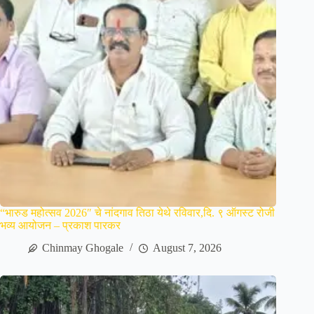
“भारुड महोत्सव 2026″ चे नांदगाव तिठा येथे रविवार,दि. ९ ऑगस्ट रोजी
भव्य आयोजन – प्रकाश पारकर
Chinmay Ghogale
August 7, 2026