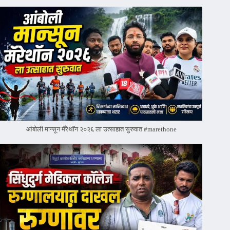
आंबोली मान्सून मॅरेथॉन २०२६ ला उत्साहात सुरुवात #marethone