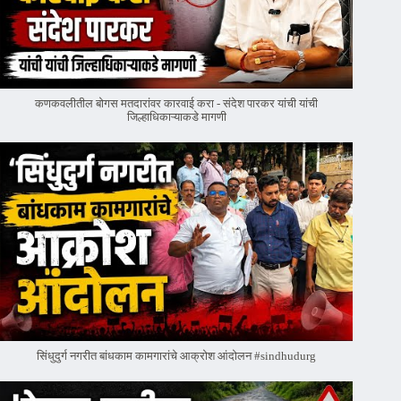
कणकवलीतील बोगस मतदारांवर‌ कारवाई करा - संदेश पारकर यांची यांची
जिल्हाधिकाऱ्याकडे मागणी
सिंधुदुर्ग नगरीत बांधकाम कामगारांचे आक्रोश आंदोलन #sindhudurg