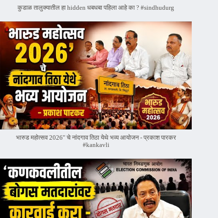
कुडाळ तालुक्यातील हा hidden धबधबा पहिला आहे का ? #sindhudurg
भारुड महोत्सव 2026" चे नांदगाव तिठा येथे भव्य आयोजन - प्रकाश पारकर
#kankavli