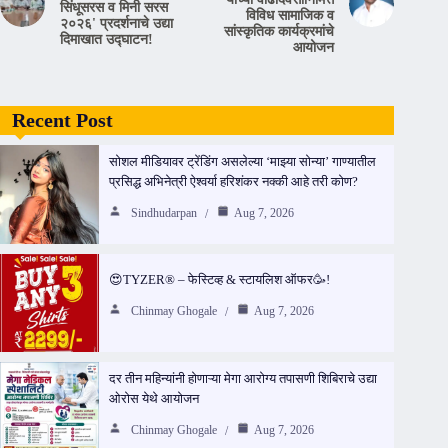
सिंधूसरस व मिनी सरस
विविध सामाजिक व
२०२६' प्रदर्शनाचे उद्या
सांस्कृतिक कार्यक्रमांचे
दिमाखात उद्घाटन!
आयोजन
Recent Post
सोशल मीडियावर ट्रेंडिंग असलेल्या ‘माझ्या सोन्या’ गाण्यातील
प्रसिद्ध अभिनेत्री ऐश्वर्या हरिशंकर नक्की आहे तरी कोण?
Sindhudarpan
Aug 7, 2026
😍TYZER® – फेस्टिव्ह & स्टायलिश ऑफर🥳!
Chinmay Ghogale
Aug 7, 2026
दर तीन महिन्यांनी होणाऱ्या मेगा आरोग्य तपासणी शिबिराचे उद्या
ओरोस येथे आयोजन
Chinmay Ghogale
Aug 7, 2026