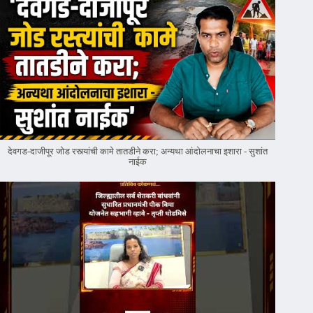
देवगड-दाजीपूर जोड रस्त्यांची कामे तातडीने करा; अन्यथा आंदोलनाचा इशारा - सुशांत
नाईक