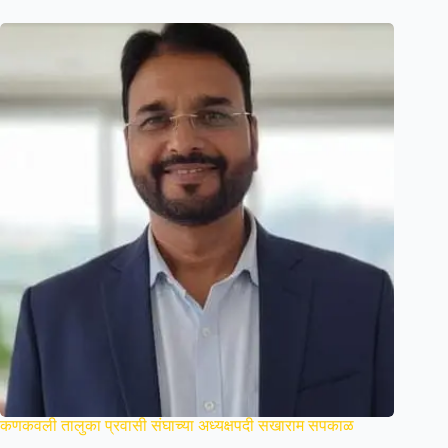
कणकवली तालुका प्रवासी संघाच्या अध्यक्षपदी सखाराम सपकाळ