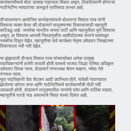
कार्यकर्त्यांमध्ये मोठा उत्साह पाहायला मिळत असून, ठिकठिकाणी होणाऱ्या
गाठीभेटींना मतदारांचा उत्स्फूर्त प्रतिसाद लाभत आहे.
दौऱ्यादरम्यान आयोजित कार्यक्रमांमध्ये बोलताना विशाल परब यांनी
विश्वास व्यक्त केला की,दोडामार्ग तालुक्याच्या विकासासाठी महायुती
कटिबद्ध आहे. जनतेचा भारतीय जनता पार्टी आणि महायुतीवर पूर्ण विश्वास
असून, हा विश्वास आगामी निवडणुकीत आशीर्वादाच्या रूपाने मतांमधून
नक्कीच दिसून येईल. महायुतीचा सर्व कार्यक्षम नेतृत्व उमेदवार जिल्ह्याच्या
विकासाला नवी गती देईल.
या झंझावाती दौऱ्यात विशाल परब यांच्यासोबत अनेक प्रमुख
पदाधिकाऱ्यांनी हजेरी लावली होती.यामध्ये भाजपा जिल्हा परिषद अधिकृत
उमेदवार दिपक गवस, दोडामार्ग नगराध्यक्ष चेतन चव्हाण, ज्येष्ठ नेते
रंगनाथ गवस,
युवा पदाधिकारी देवा शेटकर आदी उपस्थित होते. यावेळी गावागावात
झालेल्या कोपरा सभा आणि गाठीभेटींमध्ये कार्यकर्त्यांची मोठी गर्दी
उसळली होती. दोडामार्ग तालुक्यातील जनतेचे प्रेम आणि पाठिंबा पाहता,
महायुतीचे पारडे जड असल्याचे चित्र सध्या दिसत आहे.