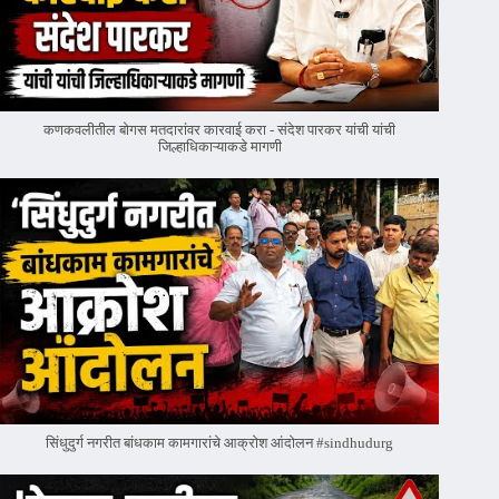
कणकवलीतील बोगस मतदारांवर‌ कारवाई करा - संदेश पारकर यांची यांची
जिल्हाधिकाऱ्याकडे मागणी
सिंधुदुर्ग नगरीत बांधकाम कामगारांचे आक्रोश आंदोलन #sindhudurg