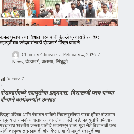
कमळ फुलणारच! विशाल परब यांनी फुंकले प्रचाराचे रणशिंग;
महायुतीच्या उमेदवारांसाठी दोडामार्ग पिंजून काढले.
Chinmay Ghogale
February 4, 2026
News
,
दोडामार्ग
,
बातम्या
,
सिंधुदुर्ग
Views:
7
‘
दोडामार्गमध्ये महायुतीचा झंझावात! विशालजी परब यांच्या
दौऱ्याने कार्यकर्त्यांत उत्साह
जिल्हा परिषद आणि पंचायत समिती निवडणुकीच्या पार्श्वभूमीवर दोडामार्ग
तालुक्यात राजकीय वातावरण चांगलेच तापले आहे. महायुतीचे उमेदवार
प्रचारार्थ भारतीय जनता पार्टीचे महाराष्ट्र राज्य युवा नेते विशालजी परब
यांनी तालुक्यात झंझावाती दौरा केला. या दौऱ्यामुळे महायुतीच्या