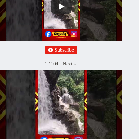
Subscribe
Next
»
1
/
104