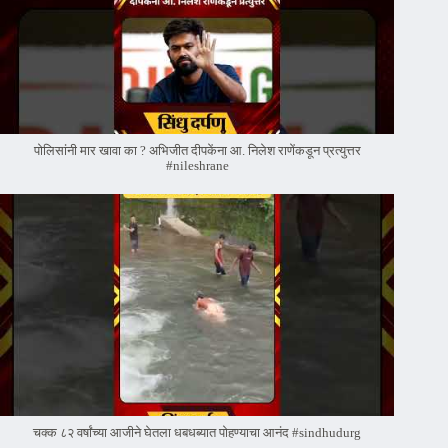
पोलिसांनी मार खावा का ? अभिजीत दीपकेंना आ. निलेश राणेंकडून प्रत्युत्तर
#nileshrane
चक्क ८२ वर्षांच्या आजीने घेतला धबधब्यात पोहण्याचा आनंद #sindhudurg