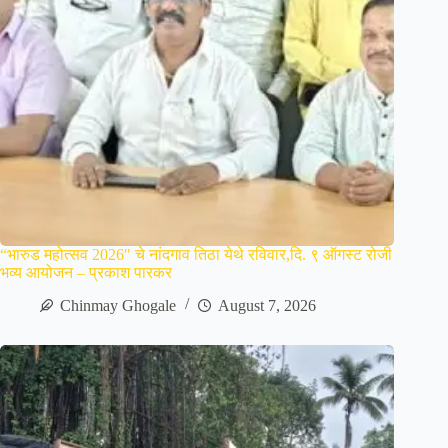
“भारुड महोत्सव 2026″ चे नांदगाव तिठा येथे रविवार,दि. ९ ऑगस्ट रोजी
भव्य आयोजन – प्रकाश पारकर
Chinmay Ghogale
August 7, 2026