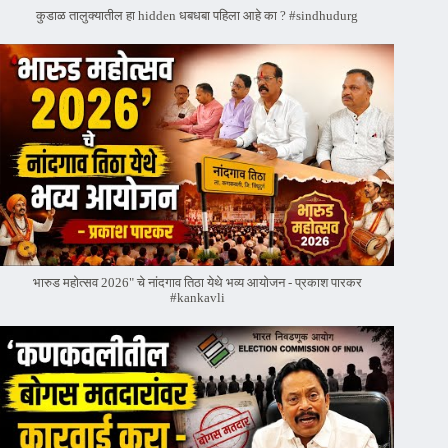
कुडाळ तालुक्यातील हा hidden धबधबा पहिला आहे का ? #sindhudurg
भारुड महोत्सव 2026" चे नांदगाव तिठा येथे भव्य आयोजन - प्रकाश पारकर
#kankavli