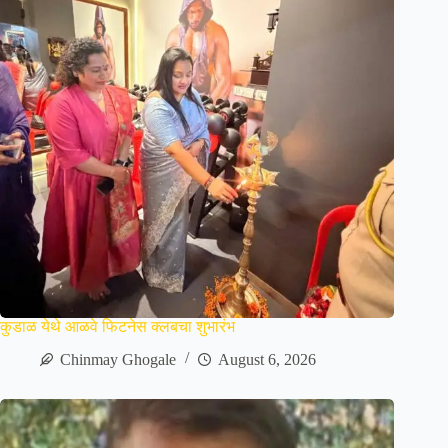
कुडाळ येथे आळवे फिटनेस क्लबचा शुभारंभ
Chinmay Ghogale
August 6, 2026