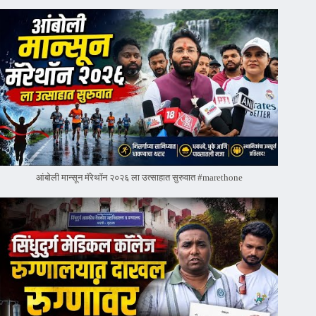
आंबोली मान्सून मॅरेथॉन २०२६ ला उत्साहात सुरुवात #marethone