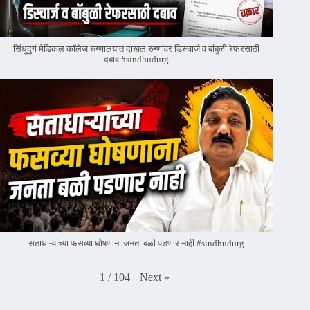
सिंधुदुर्ग मेडिकल कॉलेज रुग्णालयात दाखल रुग्णांवर डिस्चार्ज व बांबुळी रेफरसाठी
दबाव #sindhudurg
सताधाऱ्यांच्या फसव्या घोषणाना जनता बळी पडणार नाही #sindhudurg
Next
»
1
/
104