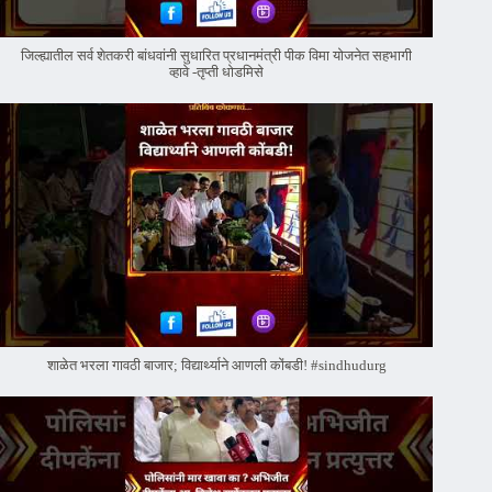
जिल्ह्यातील सर्व शेतकरी बांधवांनी सुधारित प्रधानमंत्री पीक विमा योजनेत सहभागी
व्हावे -तृप्ती धोडमिसे
शाळेत भरला गावठी बाजार; विद्यार्थ्याने आणली कोंबडी! #sindhudurg