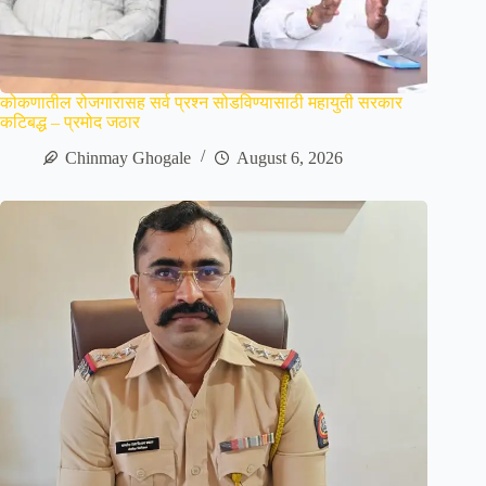
कोकणातील रोजगारासह सर्व प्रश्न सोडविण्यासाठी महायुती सरकार
कटिबद्ध – प्रमोद जठार
Chinmay Ghogale
August 6, 2026