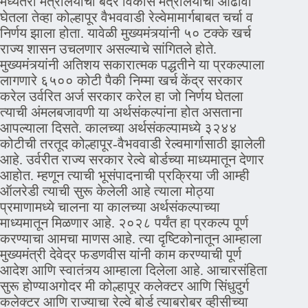
मध्यंतरी मंत्रालयाचा बंदर विकास मंत्रालयाचा आढावा
घेतला तेव्हा कोल्हापूर वैभववाडी रेल्वेमामार्गबाबत चर्चा व
निर्णय झाला होता. यावेळी मुख्यमंत्र्यांनी ५० टक्के खर्च
राज्य शासन उचलणार असल्याचे सांगितले होते.
मुख्यमंत्र्यांनी अतिशय सकारात्मक पद्धतीने या प्रकल्पाला
लागणारे ६५०० कोटी पैकी निम्मा खर्च केंद्र सरकार
करेल उर्वरित अर्ज सरकार करेल हा जो निर्णय घेतला
त्याची अंमलबजावणी या अर्थसंकल्पांना होत असताना
आपल्याला दिसते. कालच्या अर्थसंकल्पामध्ये ३२४४
कोटीची तरतूद कोल्हापूर-वैभववाडी रेल्वमार्गासाठी झालेली
आहे. उर्वरीत राज्य सरकार रेल्वे बोर्डच्या माध्यमातून देणार
आहोत. म्हणून त्याची भूसंपादनाची प्रक्रिया जी आम्ही
ऑलरेडी त्याची सुरू केलेली आहे त्याला मोठ्या
प्रमाणामध्ये चालना या कालच्या अर्थसंकल्पाच्या
माध्यमातून मिळणार आहे. २०२८ पर्यंत हा प्रकल्प पूर्ण
करण्याचा आमचा माणस आहे. त्या दृष्टिकोनातून आम्हाला
मुख्यमंत्री देवेद्र फडणवीस यांनी काम करण्याची पूर्ण
आदेश आणि स्वातंत्र्य आम्हाला दिलेला आहे. आचारसंहिता
सुरू होण्याअगोदर मी कोल्हापूर कलेक्टर आणि सिंधुदुर्ग
कलेक्टर आणि राज्याचा रेल्वे बोर्ड त्याबरोबर व्हीसीच्या