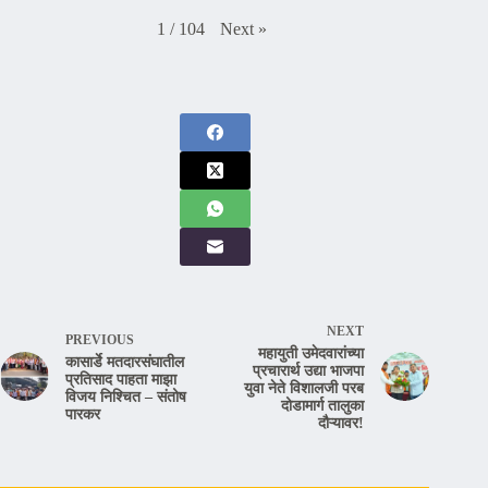
Next
»
1
/
104
NEXT
PREVIOUS
महायुती उमेदवारांच्या
कासार्डे मतदारसंघातील
प्रचारार्थ उद्या भाजपा
प्रतिसाद पाहता माझा
युवा नेते विशालजी परब
विजय निश्चित – संतोष
दोडामार्ग तालुका
पारकर
दौऱ्यावर!