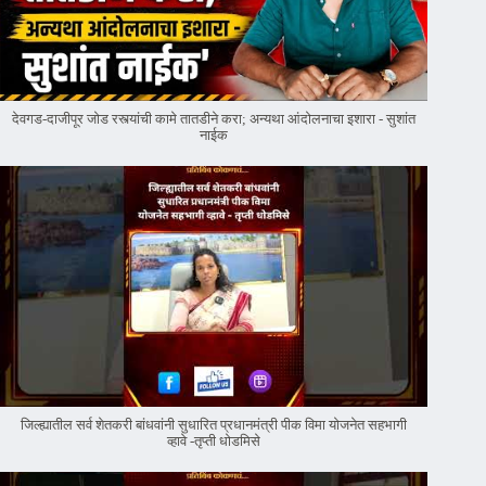
देवगड-दाजीपूर जोड रस्त्यांची कामे तातडीने करा; अन्यथा आंदोलनाचा इशारा - सुशांत
नाईक
जिल्ह्यातील सर्व शेतकरी बांधवांनी सुधारित प्रधानमंत्री पीक विमा योजनेत सहभागी
व्हावे -तृप्ती धोडमिसे