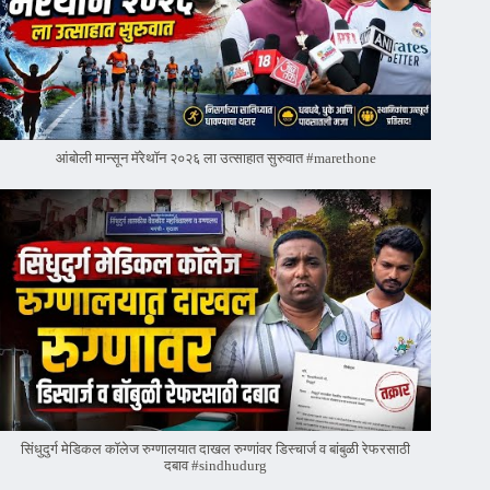
आंबोली मान्सून मॅरेथॉन २०२६ ला उत्साहात सुरुवात #marethone
सिंधुदुर्ग मेडिकल कॉलेज रुग्णालयात दाखल रुग्णांवर डिस्चार्ज व बांबुळी रेफरसाठी
दबाव #sindhudurg