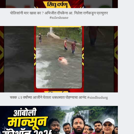
पोलिसांनी मार खावा का ? अभिजीत दीपकेंना आ. निलेश राणेंकडून प्रत्युत्तर
#nileshrane
चक्क ८२ वर्षांच्या आजीने घेतला धबधब्यात पोहण्याचा आनंद #sindhudurg