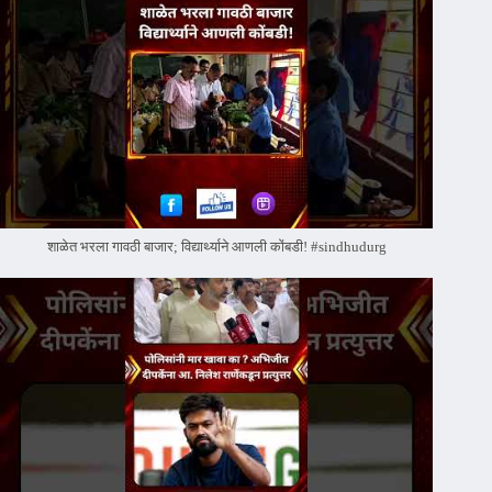
शाळेत भरला गावठी बाजार; विद्यार्थ्याने आणली कोंबडी! #sindhudurg