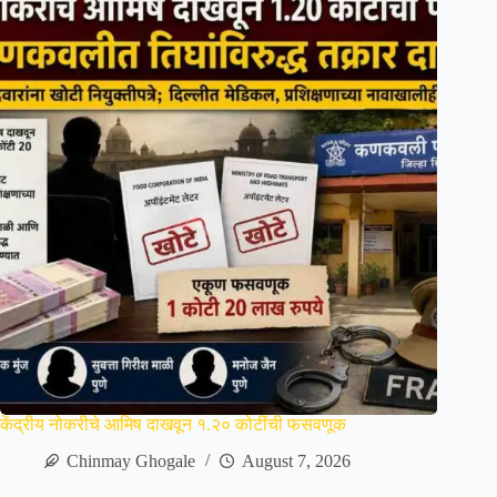
केंद्रीय नोकरीचे आमिष दाखवून १.२० कोटींची फसवणूक
Chinmay Ghogale
August 7, 2026