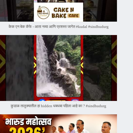
केक एन बेक कॅफे - आता नव्या आणि प्रशस्त जागेत #kudal #sindhudurg
कुडाळ तालुक्यातील हा hidden धबधबा पहिला आहे का ? #sindhudurg