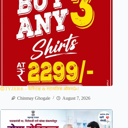
😍TYZER® – फेस्टिव्ह & स्टायलिश ऑफर🥳!
Chinmay Ghogale
August 7, 2026