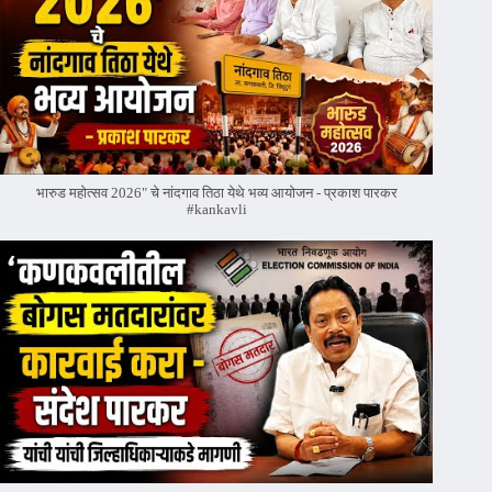
भारुड महोत्सव 2026" चे नांदगाव तिठा येथे भव्य आयोजन - प्रकाश पारकर
#kankavli