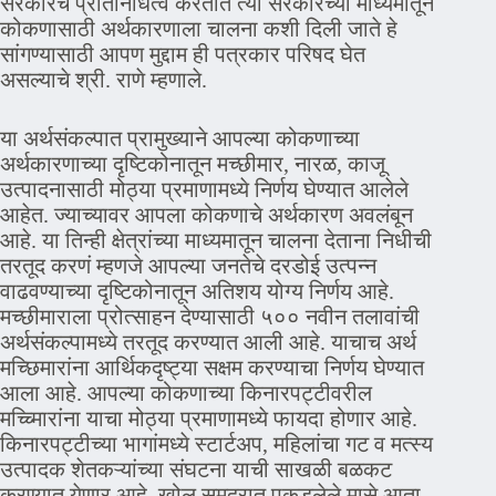
सरकारचे प्रतिनिधित्व करतात त्या सरकारच्या माध्यमातून
कोकणासाठी अर्थकारणाला चालना कशी दिली जाते हे
सांगण्यासाठी आपण मुद्दाम ही पत्रकार परिषद घेत
असल्याचे श्री. राणे म्हणाले.
या अर्थसंकल्पात प्रामुख्याने आपल्या कोकणाच्या
अर्थकारणाच्या दृष्टिकोनातून मच्छीमार, नारळ, काजू
उत्पादनासाठी मोठ्या प्रमाणामध्ये निर्णय घेण्यात आलेले
आहेत. ज्याच्यावर आपला कोकणाचे अर्थकारण अवलंबून
आहे. या तिन्ही क्षेत्रांच्या माध्यमातून चालना देताना निधीची
तरतूद करणं म्हणजे आपल्या जनतेचे दरडोई उत्पन्न
वाढवण्याच्या दृष्टिकोनातून अतिशय योग्य निर्णय आहे.
मच्छीमाराला प्रोत्साहन देण्यासाठी ५०० नवीन तलावांची
अर्थसंकल्पामध्ये तरतूद करण्यात आली आहे. याचाच अर्थ
मच्छिमारांना आर्थिकदृष्ट्या सक्षम करण्याचा निर्णय घेण्यात
आला आहे. आपल्या कोकणाच्या किनारपट्टीवरील
मच्च्मिारांना याचा मोठ्या प्रमाणामध्ये फायदा होणार आहे.
किनारपट्टीच्या भागांमध्ये स्टार्टअप, महिलांचा गट व मत्स्य
उत्पादक शेतकऱ्यांच्या संघटना याची साखळी बळकट
करण्यात येणार आहे. खोल समुद्रात पकडलेले मासे आता