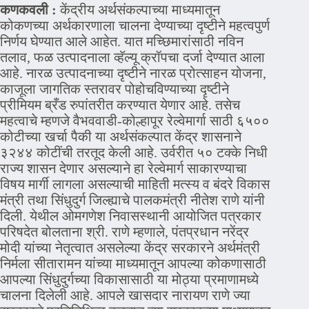
कणकवली :
केंद्रीय अर्थसंकल्पाच्या माध्यमातून
कोकणच्या अर्थकारणाला चालना देण्याच्या दृष्टीने महत्वपुर्ण
निर्णय घेण्यात आले आहेत. यात मच्छिमारांसाठी नविन
तलाव, फळ उत्पादनाला व्हॅल्यू क्रॉपचा दर्जा देण्यात आला
आहे. नारळ उत्पादनाच्या दृष्टीने नारळ प्रोत्साहन योजना,
काजूला जागतिक स्तरावर पोहोचविण्याच्या दृष्टीने
प्रीमियम ब्रँड रुपांतरीत करण्यात येणार आहे. तसेच
महत्वाचे म्हणजे वैभववाडी-कोल्हापूर रेल्वेमार्गा साठी ६५००
कोटीच्या खर्चा पैकी या अर्थसंकल्पात केंद्र शासनाने
३२४४ कोटींची तरतूद केली आहे. उर्वरीत ५० टक्के निधी
राज्य शासन देणार असल्याने हा रेल्वेमार्ग साकारण्याचा
विषय मार्गी लागला असल्याची माहिती मत्स्य व बंदरे विकास
मंत्री तथा सिंधुदुर्ग जिल्ह्याचे पालकमंत्री नीतेश राणे यांनी
दिली. येथील ओमगणेश निवासस्थानी आयोजित पत्रकार
परिषदेत बोलताना श्री. राणे म्हणाले, पंतप्रधान नरेंद्र
मोदी यांच्या नेतृत्वात असलेल्या केंद्र सरकारने अर्थमंत्री
निर्मला सीतारामन यांच्या माध्यमातून आपल्या कोकणासाठी
आपल्या सिंधुदुर्गच्या विकासासाठी या मोठ्या प्रमाणामध्ये
चालना दिलेली आहे. आपले खासदार नारायण राणे ज्या