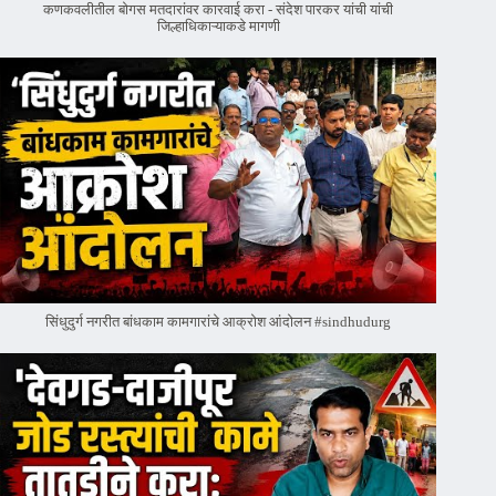
कणकवलीतील बोगस मतदारांवर‌ कारवाई करा - संदेश पारकर यांची यांची
जिल्हाधिकाऱ्याकडे मागणी
सिंधुदुर्ग नगरीत बांधकाम कामगारांचे आक्रोश आंदोलन #sindhudurg