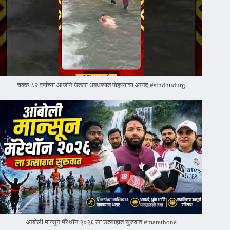
चक्क ८२ वर्षांच्या आजीने घेतला धबधब्यात पोहण्याचा आनंद #sindhudurg
आंबोली मान्सून मॅरेथॉन २०२६ ला उत्साहात सुरुवात #marethone