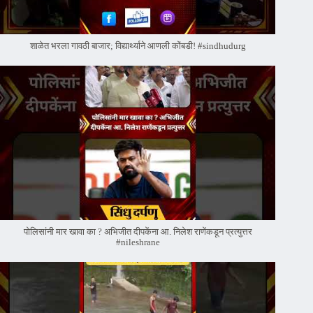
शाळेत भरला गावठी बाजार; विद्यार्थ्याने आणली कोंबडी! #sindhudurg
पोलिसांनी मार खावा का ? अभिजीत दीपकेंना आ. निलेश राणेंकडून प्रत्युत्तर
#nileshrane