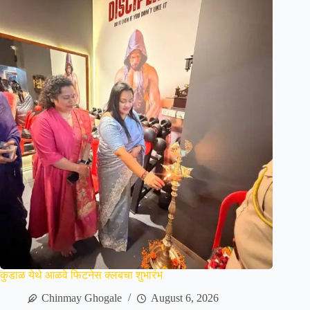
कुडाळ येथे आळवे फिटनेस क्लबचा शुभारंभ
Chinmay Ghogale
August 6, 2026