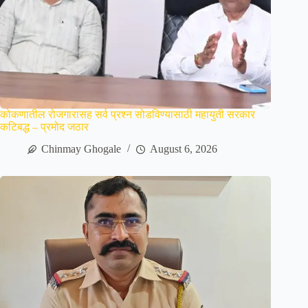
कोकणातील रोजगारासह सर्व प्रश्न सोडविण्यासाठी महायुती सरकार
कटिबद्ध – प्रमोद जठार
Chinmay Ghogale
August 6, 2026