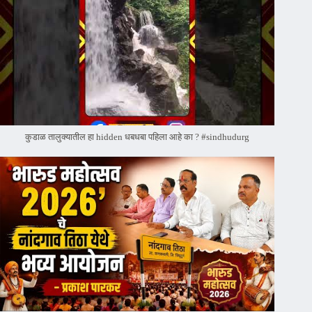
कुडाळ तालुक्यातील हा hidden धबधबा पहिला आहे का ? #sindhudurg