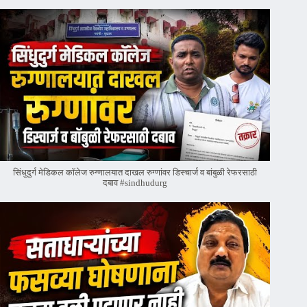
सिंधुदुर्ग मेडिकल कॉलेज रुग्णालयात दाखल रुग्णांवर डिस्चार्ज व बांबुळी रेफरसाठी
दबाव #sindhudurg