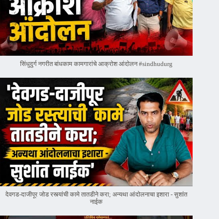
सिंधुदुर्ग नगरीत बांधकाम कामगारांचे आक्रोश आंदोलन #sindhudurg
देवगड-दाजीपूर जोड रस्त्यांची कामे तातडीने करा; अन्यथा आंदोलनाचा इशारा - सुशांत
नाईक