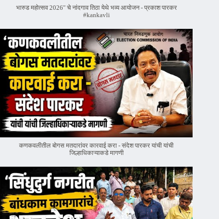
भारुड महोत्सव 2026" चे नांदगाव तिठा येथे भव्य आयोजन - प्रकाश पारकर
#kankavli
कणकवलीतील बोगस मतदारांवर‌ कारवाई करा - संदेश पारकर यांची यांची
जिल्हाधिकाऱ्याकडे मागणी