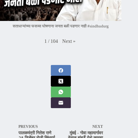
सताधाऱ्यांच्या फसव्या घोषणाना जनता बळी पडणार नाही #sindhudurg
Next
»
1
/
104
PREVIOUS
NEXT
पालकमंत्री नितेश राणे
मुंबई - गोवा महामार्गावर
२९ डिसेंबर रोजी सिंधुदुर्ग
वेताळ बांबर्डे येथे कारचा