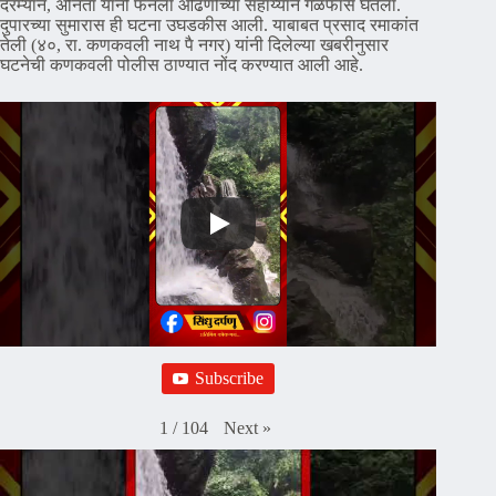
दरम्यान, अनिता यांनी फॅनला ओढणीच्या सहाय्याने गळफास घेतला.
दुपारच्या सुमारास ही घटना उघडकीस आली. याबाबत प्रसाद रमाकांत
तेली (४०, रा. कणकवली नाथ पै नगर) यांनी दिलेल्या खबरीनुसार
घटनेची कणकवली पोलीस ठाण्यात नोंद करण्यात आली आहे.
Subscribe
Next
»
1
/
104