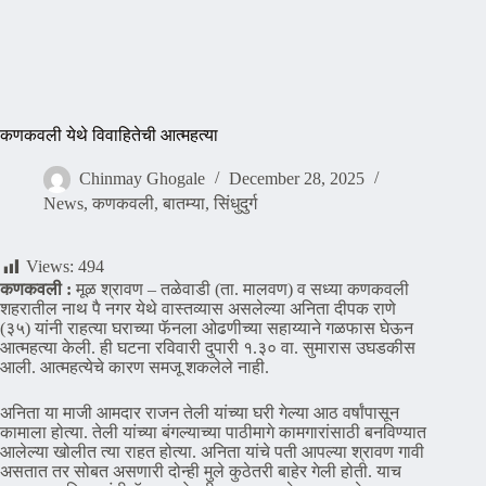
कणकवली येथे विवाहितेची आत्महत्या
Chinmay Ghogale
December 28, 2025
News
,
कणकवली
,
बातम्या
,
सिंधुदुर्ग
Views:
494
कणकवली :
मूळ श्रावण – तळेवाडी (ता. मालवण) व सध्या कणकवली
शहरातील नाथ पै नगर येथे वास्तव्यास असलेल्या अनिता दीपक राणे
(३५) यांनी राहत्या घराच्या फॅनला ओढणीच्या सहाय्याने गळफास घेऊन
आत्महत्या केली. ही घटना रविवारी दुपारी १.३० वा. सुमारास उघडकीस
आली. आत्महत्येचे कारण समजू शकलेले नाही.
अनिता या माजी आमदार राजन तेली यांच्या घरी गेल्या आठ वर्षांपासून
कामाला होत्या. तेली यांच्या बंगल्याच्या पाठीमागे कामगारांसाठी बनविण्यात
आलेल्या खोलीत त्या राहत होत्या. अनिता यांचे पती आपल्या श्रावण गावी
असतात तर सोबत असणारी दोन्ही मुले कुठेतरी बाहेर गेली होती. याच