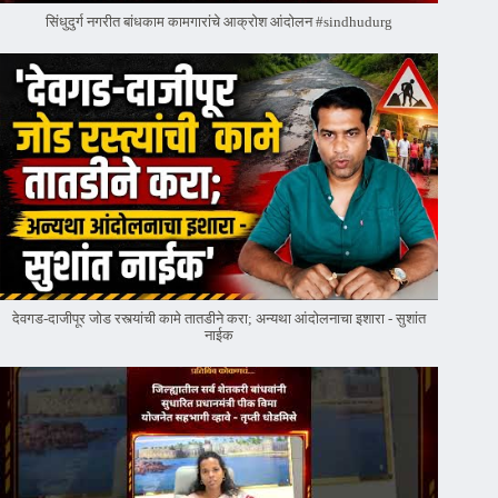
सिंधुदुर्ग नगरीत बांधकाम कामगारांचे आक्रोश आंदोलन #sindhudurg
देवगड-दाजीपूर जोड रस्त्यांची कामे तातडीने करा; अन्यथा आंदोलनाचा इशारा - सुशांत
नाईक