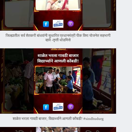
जिल्ह्यातील सर्व शेतकरी बांधवांनी सुधारित प्रधानमंत्री पीक विमा योजनेत सहभागी
व्हावे -तृप्ती धोडमिसे
शाळेत भरला गावठी बाजार; विद्यार्थ्याने आणली कोंबडी! #sindhudurg