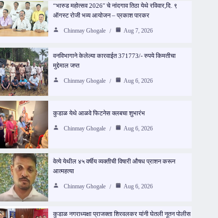
“भारुड महोत्सव 2026″ चे नांदगाव तिठा येथे रविवार,दि. ९
ऑगस्ट रोजी भव्य आयोजन – प्रकाश पारकर
Chinmay Ghogale
Aug 7, 2026
वनविभागाने केलेल्या कारवाईत 371773/- रुपये किमतीचा
मुद्देमाल जप्त
Chinmay Ghogale
Aug 6, 2026
कुडाळ येथे आळवे फिटनेस क्लबचा शुभारंभ
Chinmay Ghogale
Aug 6, 2026
वेत्ये येथील ४५ वर्षीय व्यक्तीची विषारी औषध प्राशन करून
आत्महत्या
Chinmay Ghogale
Aug 6, 2026
कुडाळ नगराध्यक्षा प्राजक्ता शिरवलकर यांनी घेतली नूतन पोलीस