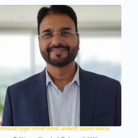
कणकवली तालुका प्रवासी संघाच्या अध्यक्षपदी सखाराम सपकाळ