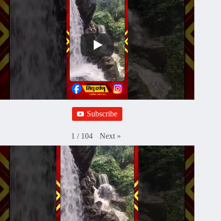
Subscribe
Next
»
1
/
104