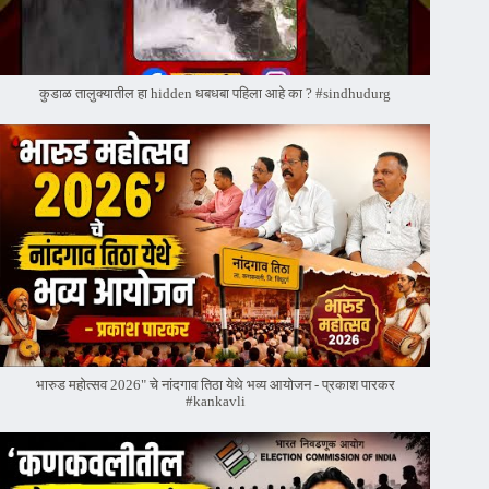
कुडाळ तालुक्यातील हा hidden धबधबा पहिला आहे का ? #sindhudurg
भारुड महोत्सव 2026" चे नांदगाव तिठा येथे भव्य आयोजन - प्रकाश पारकर
#kankavli