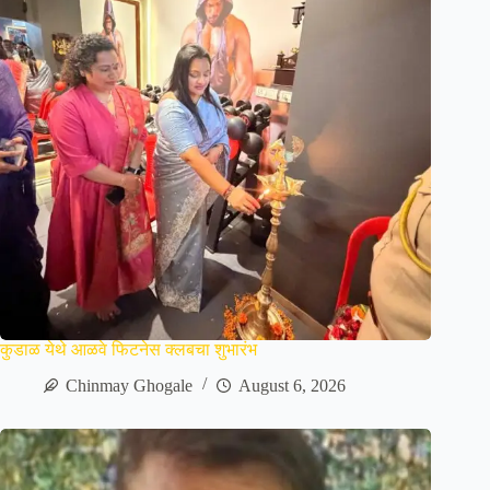
कुडाळ येथे आळवे फिटनेस क्लबचा शुभारंभ
Chinmay Ghogale
August 6, 2026