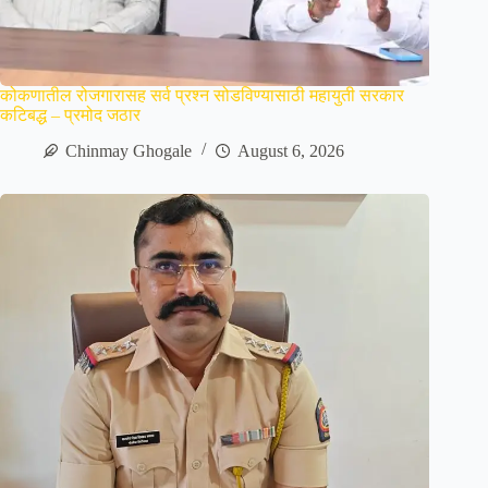
कोकणातील रोजगारासह सर्व प्रश्न सोडविण्यासाठी महायुती सरकार
कटिबद्ध – प्रमोद जठार
Chinmay Ghogale
August 6, 2026