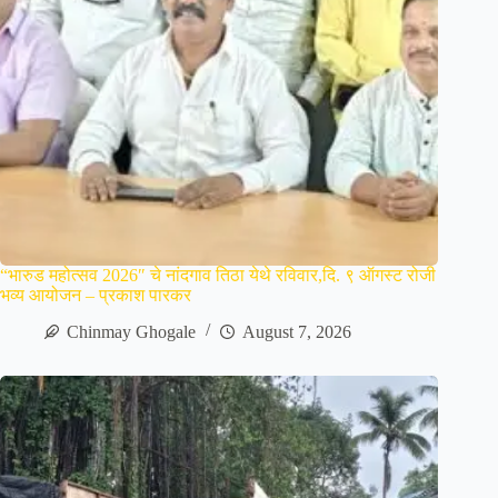
“भारुड महोत्सव 2026″ चे नांदगाव तिठा येथे रविवार,दि. ९ ऑगस्ट रोजी
भव्य आयोजन – प्रकाश पारकर
Chinmay Ghogale
August 7, 2026