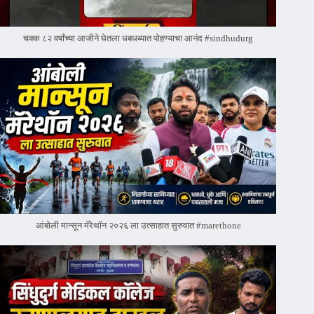
चक्क ८२ वर्षांच्या आजीने घेतला धबधब्यात पोहण्याचा आनंद #sindhudurg
आंबोली मान्सून मॅरेथॉन २०२६ ला उत्साहात सुरुवात #marethone