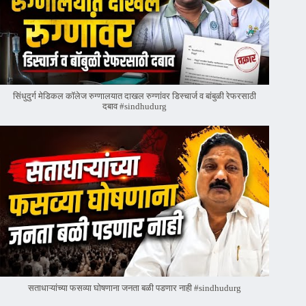
सिंधुदुर्ग मेडिकल कॉलेज रुग्णालयात दाखल रुग्णांवर डिस्चार्ज व बांबुळी रेफरसाठी
दबाव #sindhudurg
सताधाऱ्यांच्या फसव्या घोषणाना जनता बळी पडणार नाही #sindhudurg