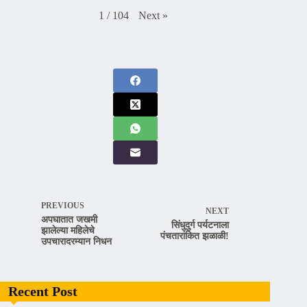
Next
»
1
/
104
PREVIOUS
NEXT
अपघातात जखमी
सिंधुदुर्ग पर्यटनाला
झालेल्या महिलेचे
पंचतारांकित झळाळी!
उपचारादरम्यान निधन
Recent Post