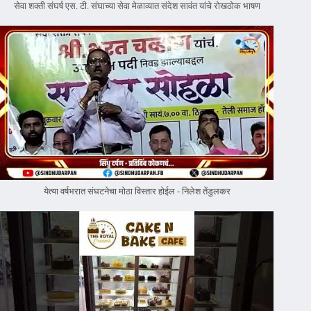
सेवा शक्ती संघर्ष एस. टी. संघाच्या सेवा मेळाव्यात संदेश सावंत यांचे रोखठोक भाषण
येत्या वर्षभरात संघटनेचा मोठा विस्तार होईल - निलेश तेंडुलकर