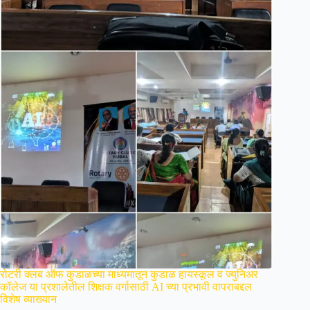
रोटरी क्लब ऑफ कुडाळच्या माध्यमातून कुडाळ हायस्कूल व ज्युनिअर
कॉलेज या प्रशालेतील शिक्षक वर्गासाठी AI च्या प्रभावी वापराबद्दल
विशेष व्याख्यान