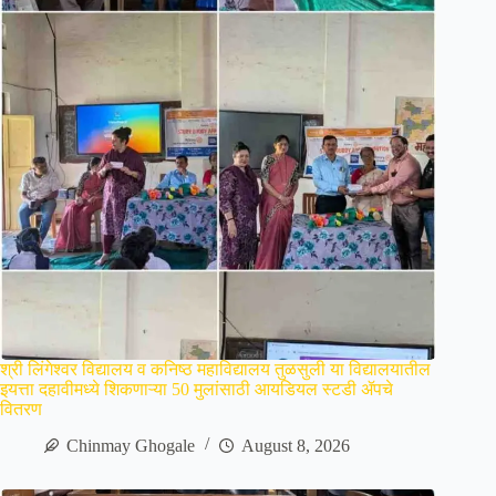
श्री लिंगेश्वर विद्यालय व कनिष्ठ महाविद्यालय तुळसुली या विद्यालयातील
इयत्ता दहावीमध्ये शिकणाऱ्या 50 मुलांसाठी आयडियल स्टडी ॲपचे
वितरण
Chinmay Ghogale
August 8, 2026