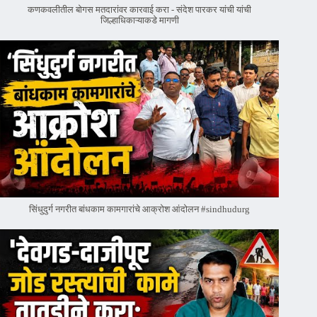
कणकवलीतील बोगस मतदारांवर‌ कारवाई करा - संदेश पारकर यांची यांची
जिल्हाधिकाऱ्याकडे मागणी
सिंधुदुर्ग नगरीत बांधकाम कामगारांचे आक्रोश आंदोलन #sindhudurg