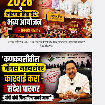
भारुड महोत्सव 2026" चे नांदगाव तिठा येथे भव्य आयोजन - प्रकाश पारकर
#kankavli