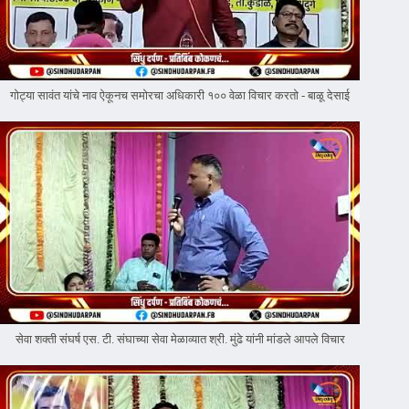
गोट्या सावंत यांचे नाव ऐकूनच समोरचा अधिकारी १०० वेळा विचार करतो - बाळू देसाई
सेवा शक्ती संघर्ष एस. टी. संघाच्या सेवा मेळाव्यात श्री. मुंढे यांनी मांडले आपले विचार