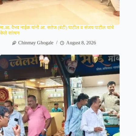
मा.आ. वैभव नाईक यांनी आ. सतेज (बंटी) पाटील व संजय पाटील यांचे
केले सांत्वन
Chinmay Ghogale
August 8, 2026