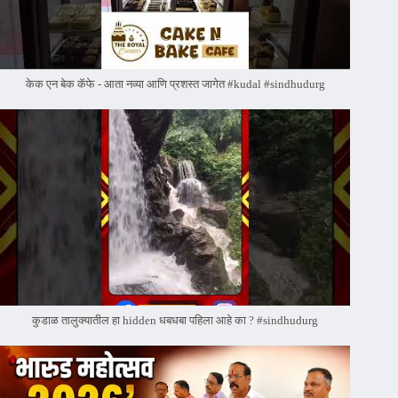
केक एन बेक कॅफे - आता नव्या आणि प्रशस्त जागेत #kudal #sindhudurg
कुडाळ तालुक्यातील हा hidden धबधबा पहिला आहे का ? #sindhudurg