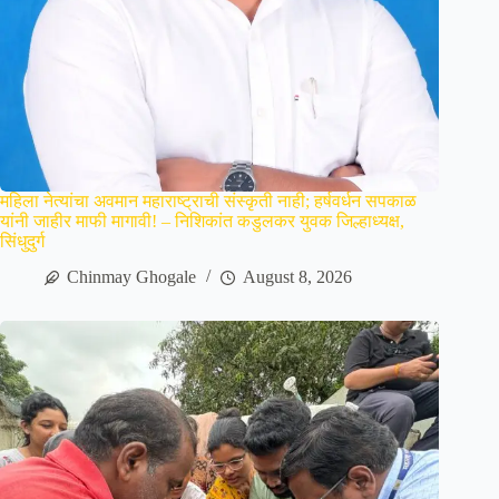
महिला नेत्यांचा अवमान महाराष्ट्राची संस्कृती नाही; हर्षवर्धन सपकाळ
यांनी जाहीर माफी मागावी! – निशिकांत कडुलकर युवक जिल्हाध्यक्ष,
सिंधुदुर्ग
Chinmay Ghogale
August 8, 2026