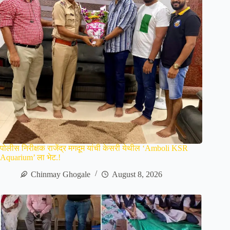
पोलीस निरीक्षक राजेंद्र मगदूम यांची केसरी येथील ‘Amboli KSR
Aquarium’ ला भेट.!
Chinmay Ghogale
August 8, 2026