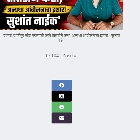
देवगड-दाजीपूर जोड रस्त्यांची कामे तातडीने करा; अन्यथा आंदोलनाचा इशारा - सुशांत
नाईक
Next
»
1
/
104