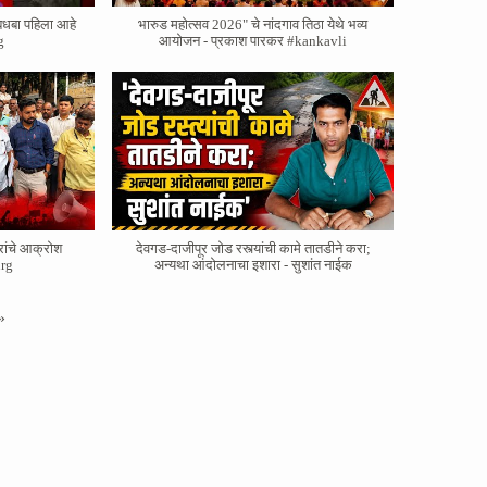
बधबा पहिला आहे
भारुड महोत्सव 2026" चे नांदगाव तिठा येथे भव्य
g
आयोजन - प्रकाश पारकर #kankavli
रांचे आक्रोश
देवगड-दाजीपूर जोड रस्त्यांची कामे तातडीने करा;
rg
अन्यथा आंदोलनाचा इशारा - सुशांत नाईक
»