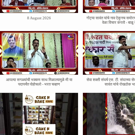
8 August 2026
गोट्या सावंत यांचे नाव ऐकूनच सम
वेळा विचार करतो - बाळू 
आपल्या सगळ्यांची भक्कम साथ मिळाल्यामुळे मी या
सेवा शक्ती संघर्ष एस. टी. संघाच्या से
पदापर्यंत पोहोचलो - भरत चव्हाण
सावंत यांचे रोखठोक 