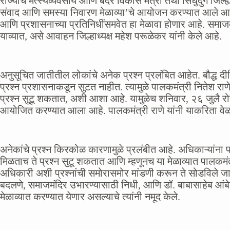
राज्याचे मत्स्यव्यवसाय आणि बंदरे विकास मंत्री तथा सिंधुदुर्ग जिल
संवाद आणि समस्या निवारण मेळाव्या’चे आयोजन करण्यात आले आहे.
आणि प्रशासनाच्या प्रतिनिधींसमवेत हा मेळावा होणार आहे. समाज
याव्यात, असे आवाहन जिल्हाध्यक्ष महेश परूळेकर यांनी केले आहे.
अनुसूचित जातीतील लोकांचे अनेक प्रश्न प्रलंबित आहेत. बौद्ध दीक्ष
प्रश्न प्रशासनाकडून सुटत नाहीत. त्यामुळे पालकमंत्री नितेश राणे य
प्रश्न सुटू शकतात, अशी आशा आहे. यामुळेच शनिवार, २६ जुलै र
आयोजित करण्यात आला आहे. पालकमंत्री राणे यांनी याकरिता वेळ दि
अनेकांचे प्रश्न किरकोळ कारणामुळे प्रलंबीत आहे. अधिकाऱ्यांना पा
मिळताच ते प्रश्न सुटू शकतात आणि म्हणूनच या मेळाव्यात पालकमंत्
अधिकारी अशी प्रश्नांची समोरासमोर मांडणी करून ते सोडविले जा
बदलणे, समाजमंदिर उभारण्यासाठी निधी, आणि डॉ. बाबासाहेब आंबेड
मेळाव्यात करण्यात येणार असल्याचे त्यांनी नमूद केले.