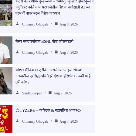
रोटरी क्लब ऑफ कुडाळच्या माध्यमातून कुडाळ हायस्कूल व
ज्युनिअर कॉलेज या प्रशालेतील शिक्षक वर्गासाठी AI च्या
प्रभावी वापराबद्दल विशेष व्याख्यान
Chinmay Ghogale
Aug 8, 2026
नेरूर मतदारसंघात BSNL सेवा कोलमडली
Chinmay Ghogale
Aug 7, 2026
सोशल मीडियावर ट्रेंडिंग असलेल्या ‘माझ्या सोन्या’
गाण्यातील प्रसिद्ध अभिनेत्री ऐश्वर्या हरिशंकर नक्की आहे
तरी कोण?
Sindhudarpan
Aug 7, 2026
😍TYZER® – फेस्टिव्ह & स्टायलिश ऑफर🥳!
Chinmay Ghogale
Aug 7, 2026