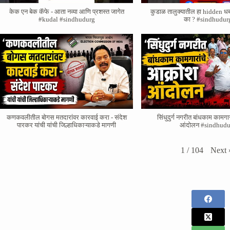
केक एन बेक कॅफे - आता नव्या आणि प्रशस्त जागेत
कुडाळ तालुक्यातील हा hidden ध
#kudal #sindhudurg
का ? #sindhudur
कणकवलीतील बोगस मतदारांवर‌ कारवाई करा - संदेश
सिंधुदुर्ग नगरीत बांधकाम कामगा
पारकर यांची यांची जिल्हाधिकाऱ्याकडे मागणी
आंदोलन #sindhudu
Next
1
/
104