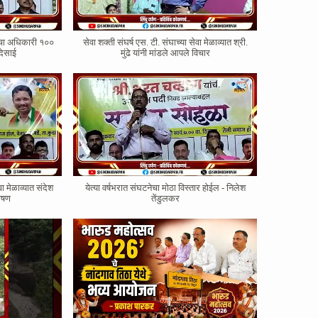
ोरचा अधिकारी १००
सेवा शक्ती संघर्ष एस. टी. संघाच्या सेवा मेळाव्यात श्री.
देसाई
मुंढे यांनी मांडले आपले विचार
वा मेळाव्यात संदेश
येत्या वर्षभरात संघटनेचा मोठा विस्तार होईल - निलेश
भाषण
तेंडुलकर