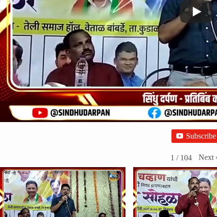
Subscribe
Next
1
/
104