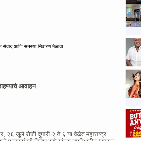
ाज संवाद आणि समस्या निवारण मेळावा”
राहण्याचे आवाहन
 २६ जुलै रोजी दुपारी २ ते ६ या वेळेत महाराष्ट्र