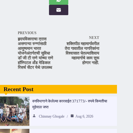
PREVIOUS
NEXT
हृदयविकाराचा त्रास
असणाऱ्या रुग्णांसाठी
शक्तिपीठ महामार्गावरील
आयुष्यमान भारत
तेरा गावातील नागरिकांना
योजनेअंतर्गतची सुविधा
विश्वासात घेतल्याशिवाय
डॉ जी टी राणे यांच्या राणे
महामार्गाचे काम सुरू
हॉस्पिटल अँड मेडिकल
होणार नाही.
रिसर्च सेंटर येथे उपलब्ध
Recent Post
वनविभागाने केलेल्या कारवाईत 371773/- रुपये किमतीचा
मुद्देमाल जप्त
Chinmay Ghogale
Aug 6, 2026