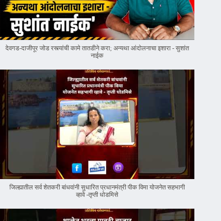
देवगड-दाजीपूर जोड रस्त्यांची कामे तातडीने करा; अन्यथा आंदोलनाचा इशारा - सुशांत
नाईक
जिल्ह्यातील सर्व शेतकरी बांधवांनी सुधारित प्रधानमंत्री पीक विमा योजनेत सहभागी
व्हावे -तृप्ती धोडमिसे