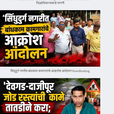
जिल्हाधिकाऱ्याकडे मागणी
सिंधुदुर्ग नगरीत बांधकाम कामगारांचे आक्रोश आंदोलन #sindhudurg