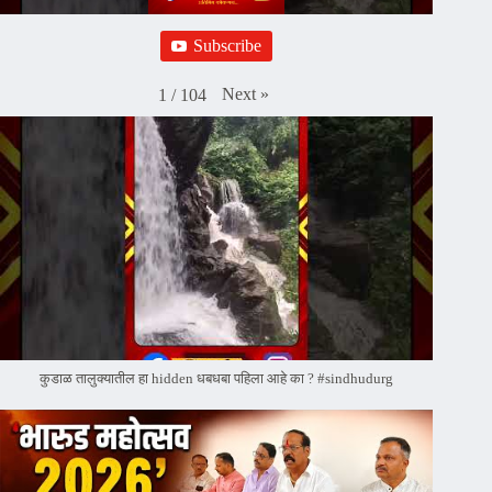
Subscribe
Next
»
1
/
104
कुडाळ तालुक्यातील हा hidden धबधबा पहिला आहे का ? #sindhudurg