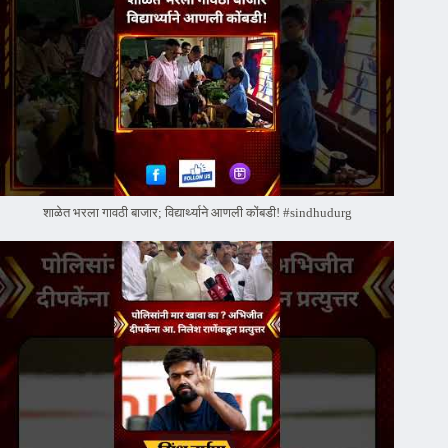
शाळेत भरला गावठी बाजार; विद्यार्थ्याने आणली कोंबडी! #sindhudurg