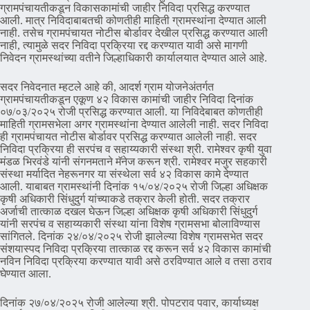
ग्रामपंचायतीकडून विकासकामांची जाहीर निविदा प्रसिद्ध करण्यात
आली. मात्र निविदाबाबतची कोणतीही माहिती ग्रामस्थांना देण्यात आली
नाही. तसेच ग्रामपंचायत नोटीस बोर्डावर देखील प्रसिद्ध करण्यात आली
नाही, त्यामुळे सदर निविदा प्रक्रिया रद्द करण्यात यावी असे मागणी
निवेदन ग्रामस्थांच्या वतीने जिल्हाधिकारी कार्यालयात देण्यात आले आहे.
सदर निवेदनात म्हटले आहे की, आदर्श ग्राम योजनेअंतर्गत
ग्रामपंचायतीकडून एकूण ४२ विकास कामांची जाहीर निविदा दिनांक
०७/०३/२०२५ रोजी प्रसिद्ध करण्यात आली. या निविदेबाबत कोणतीही
माहिती ग्रामसभेला अगर ग्रामस्थांना देण्यात आलेली नाही. सदर निविदा
ही ग्रामपंचायत नोटीस बोर्डावर प्रसिद्ध करण्यात आलेली नाही. सदर
निविदा प्रक्रिया ही सरपंच व सहाय्यकारी संस्था श्री. रामेश्वर कृषी युवा
मंडळ भिरवंडे यांनी संगनमताने मॅनेज करून श्री. रामेश्वर मजुर सहकारी
संस्था मर्यादित नेहरूनगर या संस्थेला सर्व ४२ विकास कामे देण्यात
आली. याबाबत ग्रामस्थांनी दिनांक १५/०४/२०२५ रोजी जिल्हा अधिक्षक
कृषी अधिकारी सिंधुदुर्ग यांच्याकडे तक्रार केली होती. सदर तक्रार
अर्जाची तात्काळ दखल घेऊन जिल्हा अधिक्षक कृषी अधिकारी सिंधुदुर्ग
यांनी सरपंच व सहाय्यकारी संस्था यांना विशेष ग्रामसभा बोलाविण्यास
सांगितले. दिनांक २४/०४/२०२५ रोजी झालेल्या विशेष ग्रामसभेत सदर
संशयास्पद निविदा प्रक्रिया तात्काळ रद्द करून सर्व ४२ विकास कामांची
नविन निविदा प्रक्रिया करण्यात यावी असे ठरविण्यात आले व तसा ठराव
घेण्यात आला.
दिनांक २७/०४/२०२५ रोजी आलेल्या श्री. पोपटराव पवार, कार्याध्यक्ष