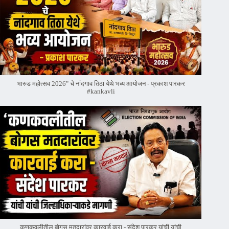
भारुड महोत्सव 2026" चे नांदगाव तिठा येथे भव्य आयोजन - प्रकाश पारकर
#kankavli
कणकवलीतील बोगस मतदारांवर‌ कारवाई करा - संदेश पारकर यांची यांची