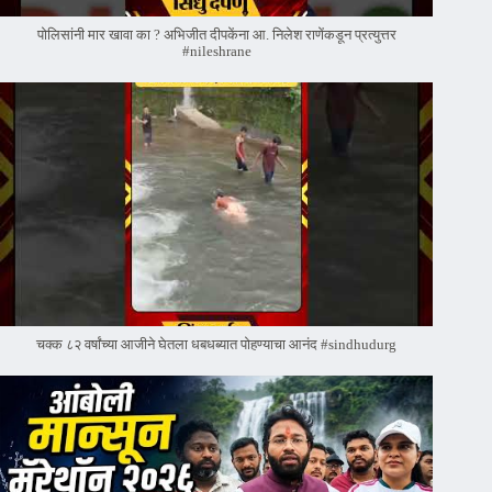
पोलिसांनी मार खावा का ? अभिजीत दीपकेंना आ. निलेश राणेंकडून प्रत्युत्तर
#nileshrane
चक्क ८२ वर्षांच्या आजीने घेतला धबधब्यात पोहण्याचा आनंद #sindhudurg