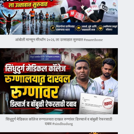
आंबोली मान्सून मॅरेथॉन २०२६ ला उत्साहात सुरुवात #marethone
सिंधुदुर्ग मेडिकल कॉलेज रुग्णालयात दाखल रुग्णांवर डिस्चार्ज व बांबुळी रेफरसाठी
दबाव #sindhudurg