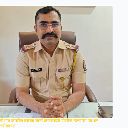
पीआय कमलेश बच्छाव यांनी कणकवली पोलीस ठाण्याचा पदभार
स्वीकारला