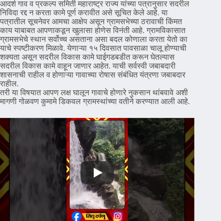
आदर्श गाव व प्रकल्प समिती महाराष्ट्र राज्य यांच्या पत्रानुसार सदरील
निविदा रद्द न करता कामे पूर्ण करावीत असे सूचित केले आहे. या
पत्रातील सूचनेवर आमचा आक्षेप असून ग्रामसभेच्या ठरावाची किंमत
काय याबाबत आपणाकडून खुलासा होणेस विनंती आहे. ग्रामविकासात
ग्रामसभेचे स्थान सर्वोच्च असताना असा बदल कोणाला करता येतो का
याचे स्पष्टीकरण मिळावे. येणाऱ्या १५ दिवसात पावसाळा चालू होण्याची
शक्यता असून सदरील विकास कामे घाईगडबडीत करून घेतल्यास
सदरील विकास कामे वाहून जाणार आहेत. याची सर्वस्वी जबाबदारी
शासनाची राहील व होणाऱ्या गावाच्या रोषास संबंधित यंत्रणा जबाबदार
राहील.
तरी या विषयात आपण लक्ष घालून गावाचे होणारे नुकसान थांबवावे अशी
मागणी गोळवण कुमामे डिकवल ग्रामस्थांच्या वतीने करण्यात आली आहे.