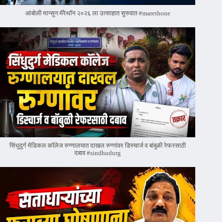
आंबोली मान्सून मॅरेथॉन २०२६ ला उत्साहात सुरुवात #marethone
सिंधुदुर्ग मेडिकल कॉलेज रुग्णालयात दाखल रुग्णांवर डिस्चार्ज व बांबुळी रेफरसाठी
दबाव #sindhudurg