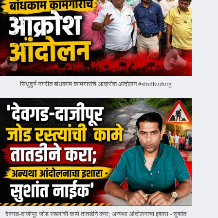
सिंधुदुर्ग नगरीत बांधकाम कामगारांचे आक्रोश आंदोलन #sindhudurg
देवगड-दाजीपूर जोड रस्त्यांची कामे तातडीने करा; अन्यथा आंदोलनाचा इशारा - सुशांत