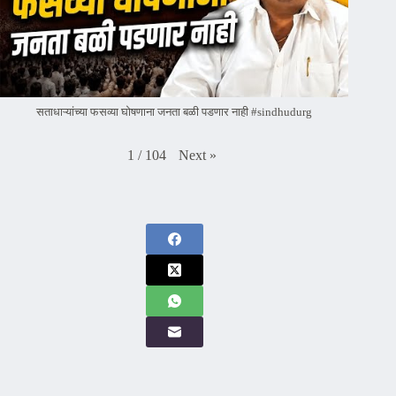
सताधाऱ्यांच्या फसव्या घोषणाना जनता बळी पडणार नाही #sindhudurg
Next
»
1
/
104