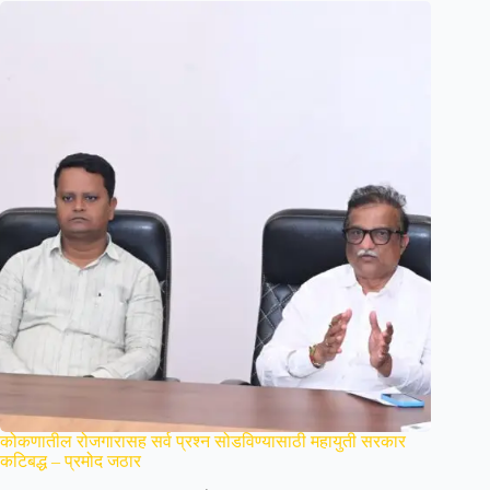
कोकणातील रोजगारासह सर्व प्रश्न सोडविण्यासाठी महायुती सरकार
कटिबद्ध – प्रमोद जठार