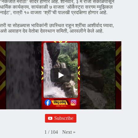
‘नेकजात मराठा’ सादर होणार आहे. शनिवार, ३ मे रोजी सकाळपासून
धार्मिक कार्यक्रम, सायंकाळी ७ वाजता ‘ऑर्केस्ट्रा सरगम म्युझिकल
नाईट’, रात्री १० वाजता ‘श्रीं’ची पालखी प्रदक्षिणा होणार आहे.
तरी या सोहळ्यास भाविकांनी उपस्थित राहून श्रींचा आशीर्वाद घ्यावा,
असे आवाहन देव वेतोबा देवस्थान समिती, आरवलीने केले आहे.
Subscribe
Next
»
1
/
104