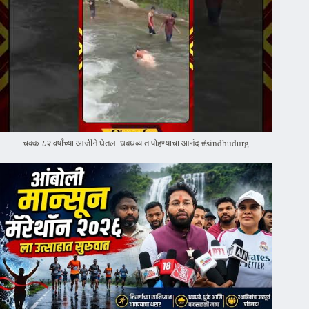
चक्क ८२ वर्षांच्या आजीने घेतला धबधब्यात पोहण्याचा आनंद #sindhudurg