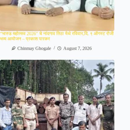
“भारुड महोत्सव 2026″ चे नांदगाव तिठा येथे रविवार,दि. ९ ऑगस्ट रोजी
भव्य आयोजन – प्रकाश पारकर
Chinmay Ghogale
August 7, 2026