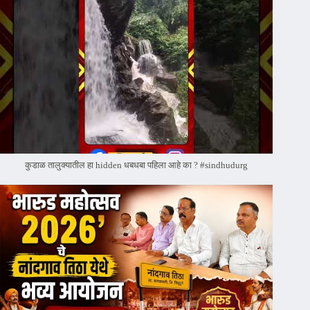
कुडाळ तालुक्यातील हा hidden धबधबा पहिला आहे का ? #sindhudurg