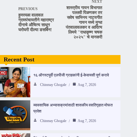
NEXT
शास्त्रीय गायन विभागात
PREVIOUS
पल्लवी पिळणकर तर
हुमरमळा वालावल
सवेष साभिनय नाट्यगीत
ग्रामपंचायतीने महाराष्ट्र
गायन मध्ये मुग्धा
दीनाचे औचित्य साधून
पंतवालावलकर व आदित्य
घरोघरी दील्या डसबिंन!
लिमये "राधाकृष्ण चषक
२०२५" चे मानकरी
Recent Post
१६ ऑगस्टपूर्वी एलपीजी ग्राहकांनी ई-केवायसी पूर्ण करावे
Chinmay Ghogale
Aug 7, 2026
व्यावसायिक अभ्यासक्रमांसाठी शासकीय वसतिगृहात मोफत
प्रवेश
Chinmay Ghogale
Aug 7, 2026