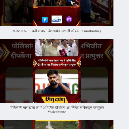
शाळेत भरला गावठी बाजार; विद्यार्थ्याने आणली कोंबडी! #sindhudurg
पोलिसांनी मार खावा का ? अभिजीत दीपकेंना आ. निलेश राणेंकडून प्रत्युत्तर
#nileshrane