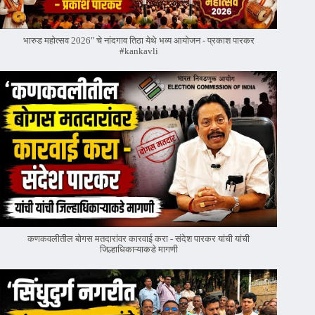
भारुड महोत्सव 2026" चे नांदगाव तिठा येथे भव्य आयोजन - प्रकाश पारकर
#kankavli
कणकवलीतील बोगस मतदारांवर‌ कारवाई करा - संदेश पारकर यांची यांची
जिल्हाधिकाऱ्याकडे मागणी