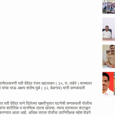
हत्येप्रकरणी पती देवेंद्र रंजन खटावकर ( ३५, रा. तळेरे ) याच्यावर
 यांचा भाऊ अक्षय संतोष मुळे ( ३२, बेळगाव) यांनी कणकवली
ाबाबत पती देवेंद्र याने दिलेल्या खबरीनुसार घटनेची कणकवली पोलीस
्गा यांना शारीरिक व मानसिक त्रास द्यायचा. त्याच त्रासाला कंटाळून
हा दाखल करण्यात आला आहे. अधिक तपास पोलीस उपनिरीक्षक महेश शेडगे