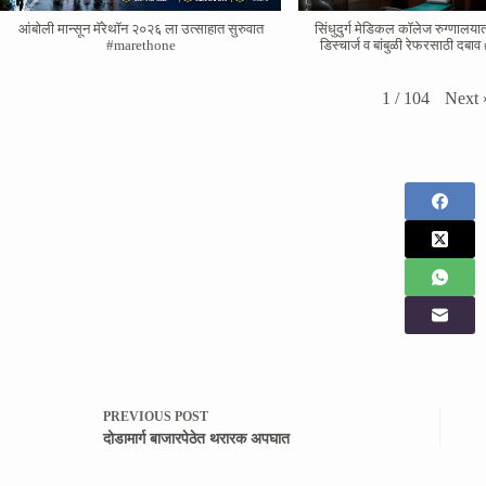
आंबोली मान्सून मॅरेथॉन २०२६ ला उत्साहात सुरुवात
सिंधुदुर्ग मेडिकल कॉलेज रुग्णालया
#marethone
डिस्चार्ज व बांबुळी रेफरसाठी दब
Next
1
/
104
PREVIOUS
POST
दोडामार्ग बाजारपेठेत थरारक अपघात