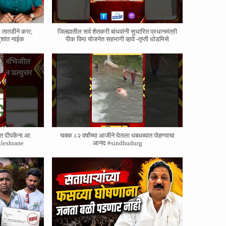
े तातडीने करा;
जिल्ह्यातील सर्व शेतकरी बांधवांनी सुधारित प्रधानमंत्री
ुशांत नाईक
पीक विमा योजनेत सहभागी व्हावे -तृप्ती धोडमिसे
त दीपकेंना आ.
चक्क ८२ वर्षांच्या आजीने घेतला धबधब्यात पोहण्याचा
#nileshrane
आनंद #sindhudurg