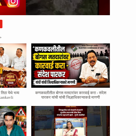
»
तिठा येथे भव्य
कणकवलीतील बोगस मतदारांवर‌ कारवाई करा - संदेश
kankavli
पारकर यांची यांची जिल्हाधिकाऱ्याकडे मागणी