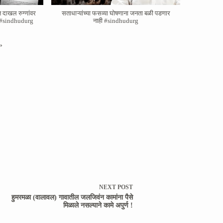
त दाखल रुग्णांवर
सताधाऱ्यांच्या फसव्या घोषणाना जनता बळी पडणार
ाव #sindhudurg
नाही #sindhudurg
»
NEXT
POST
हुमरमळा (वालावल) गावातील जलजिवंन कामांना पैसे
मिळाले नसल्याने कामे अपुर्ण !