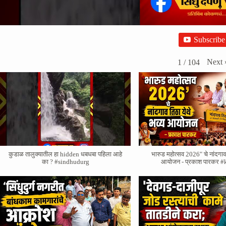
Subscribe
Next
1
/
104
कुडाळ तालुक्यातील हा hidden धबधबा पहिला आहे
भारुड महोत्सव 2026" चे नांदगाव 
का ? #sindhudurg
आयोजन - प्रकाश पारकर #