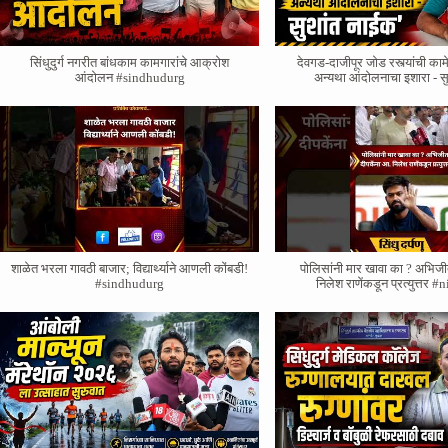
सिंधुदुर्ग नगरीत बांधकाम कामगारांचे आक्रोश
देवगड-दाजीपूर जोड रस्त्यांची काम
आंदोलन #sindhudurg
अन्यथा आंदोलनाचा इशारा - स
शाळेत भरला गावठी बाजार; विद्यार्थ्याने आणली कोंबडी!
पोलिसांनी मार खावा का ? अभिजी
#sindhudurg
निलेश राणेंकडून प्रत्युत्तर 