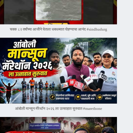
चक्क ८२ वर्षांच्या आजीने घेतला धबधब्यात पोहण्याचा आनंद #sindhudurg
आंबोली मान्सून मॅरेथॉन २०२६ ला उत्साहात सुरुवात #marethone