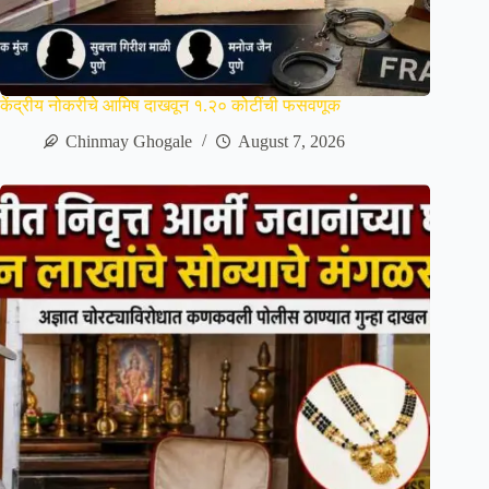
केंद्रीय नोकरीचे आमिष दाखवून १.२० कोटींची फसवणूक
Chinmay Ghogale
August 7, 2026