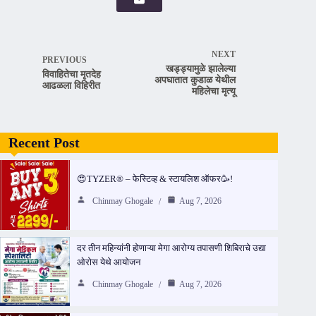
NEXT
PREVIOUS
खड्ड्यामुळे झालेल्या
विवाहितेचा मृतदेह
अपघातात कुडाळ येथील
आढळला विहिरीत
महिलेचा मृत्यू
Recent Post
😍TYZER® – फेस्टिव्ह & स्टायलिश ऑफर🥳!
Chinmay Ghogale
Aug 7, 2026
दर तीन महिन्यांनी होणाऱ्या मेगा आरोग्य तपासणी शिबिराचे उद्या
ओरोस येथे आयोजन
Chinmay Ghogale
Aug 7, 2026