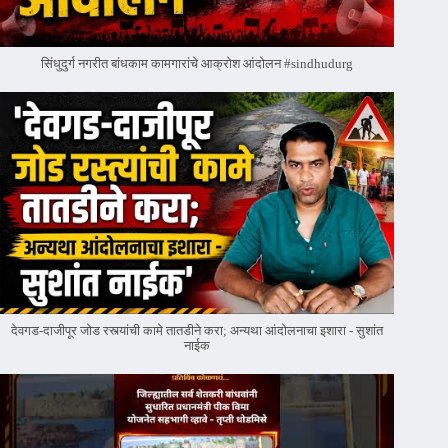
सिंधुदुर्ग नगरीत बांधकाम कामगारांचे आक्रोश आंदोलन #sindhudurg
देवगड-दाजीपूर जोड रस्त्यांची कामे तातडीने करा; अन्यथा आंदोलनाचा इशारा - सुशांत
नाईक