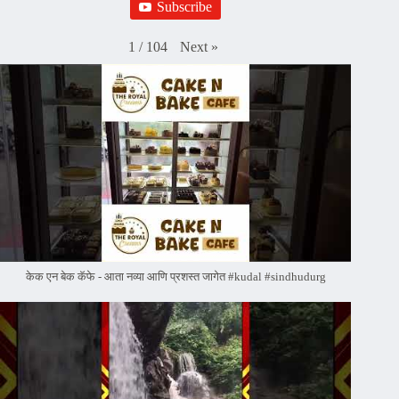
Subscribe
Next
»
1
/
104
केक एन बेक कॅफे - आता नव्या आणि प्रशस्त जागेत #kudal #sindhudurg