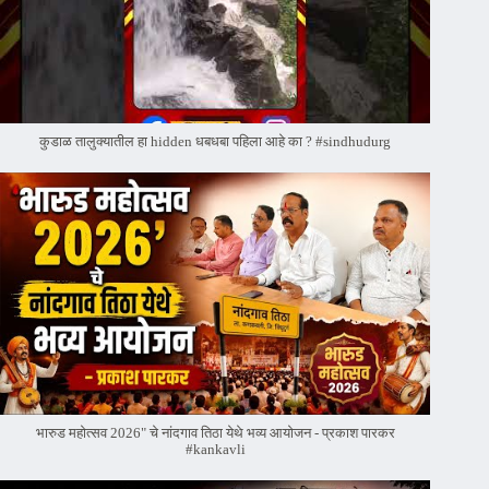
कुडाळ तालुक्यातील हा hidden धबधबा पहिला आहे का ? #sindhudurg
भारुड महोत्सव 2026" चे नांदगाव तिठा येथे भव्य आयोजन - प्रकाश पारकर
#kankavli