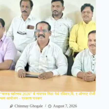
“भारुड महोत्सव 2026″ चे नांदगाव तिठा येथे रविवार,दि. ९ ऑगस्ट रोजी
भव्य आयोजन – प्रकाश पारकर
Chinmay Ghogale
August 7, 2026