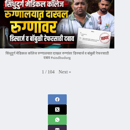
सिंधुदुर्ग मेडिकल कॉलेज रुग्णालयात दाखल रुग्णांवर डिस्चार्ज व बांबुळी रेफरसाठी
दबाव #sindhudurg
Next
»
1
/
104