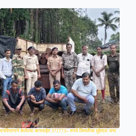
वनविभागाने केलेल्या कारवाईत 371773/- रुपये किमतीचा मुद्देमाल जप्त