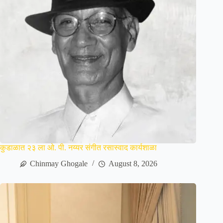
कुडाळात २३ ला ओ. पी. नय्यर संगीत रसास्वाद कार्यशाळा
Chinmay Ghogale
August 8, 2026