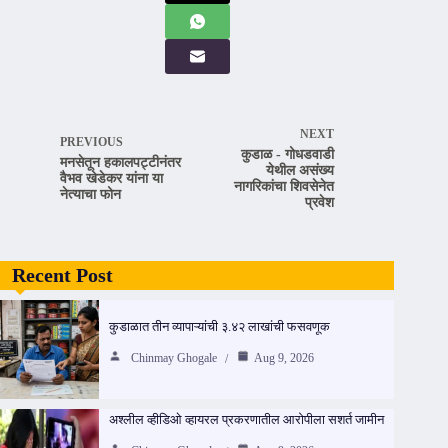
NEXT
PREVIOUS
कुडाळ - गोधडवाडी
मनसेतून हकालपट्टीनंतर
येथील असंख्य
वैभव खेडेकर यांना या
नागरिकांचा शिवसेनेत
नेत्याचा फोन
प्रवेश
Recent Post
कुडाळात तीन व्यापाऱ्यांची ३.४२ लाखांची फसवणूक
Chinmay Ghogale
Aug 9, 2026
अश्लील व्हीडिओ व्हायरल प्रकरणातील आरोपीला सशर्त जामीन