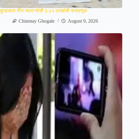
कुडाळात तीन व्यापाऱ्यांची ३.४२ लाखांची फसवणूक
Chinmay Ghogale
August 9, 2026