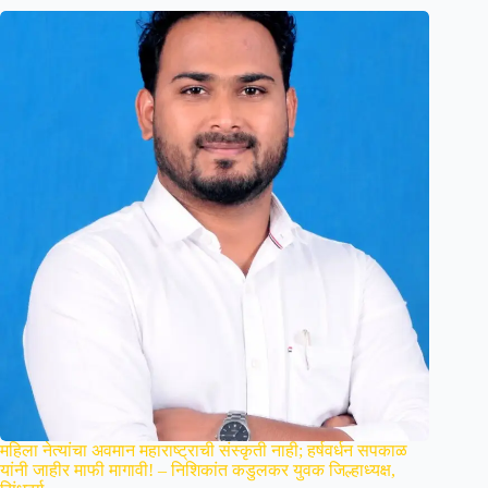
महिला नेत्यांचा अवमान महाराष्ट्राची संस्कृती नाही; हर्षवर्धन सपकाळ
यांनी जाहीर माफी मागावी! – निशिकांत कडुलकर युवक जिल्हाध्यक्ष,