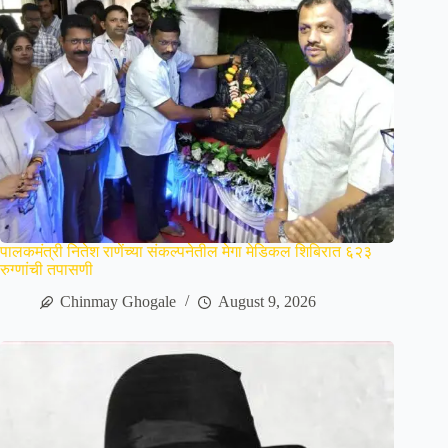
पालकमंत्री नितेश राणेंच्या संकल्पनेतील मेगा मेडिकल शिबिरात ६२३
रुग्णांची तपासणी
Chinmay Ghogale
August 9, 2026