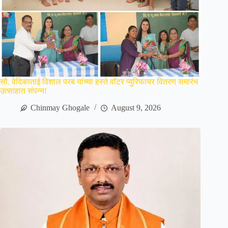
सौ. वेदिकाताई विशाल परब यांच्या हस्ते वॉटर प्युरिफायर वितरण समारंभ
उत्साहात संपन्न!
Chinmay Ghogale
August 9, 2026