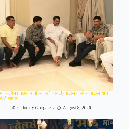
मा.आ. वैभव नाईक यांनी आ. सतेज (बंटी) पाटील व संजय पाटील यांचे
केले सांत्वन
Chinmay Ghogale
August 8, 2026