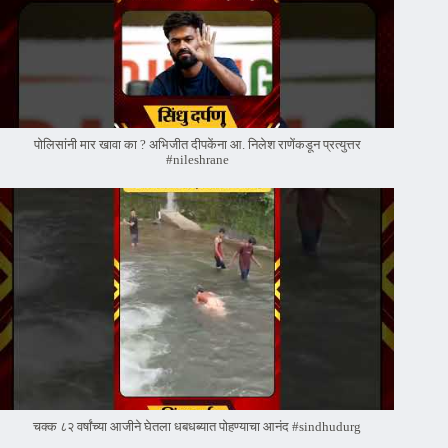
पोलिसांनी मार खावा का ? अभिजीत दीपकेंना आ. निलेश राणेंकडून प्रत्युत्तर
#nileshrane
चक्क ८२ वर्षांच्या आजीने घेतला धबधब्यात पोहण्याचा आनंद #sindhudurg