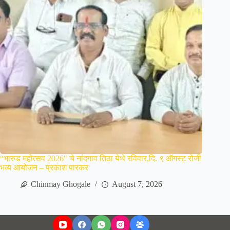
“भारुड महोत्सव 2026″ चे नांदगाव तिठा येथे रविवार,दि. ९ ऑगस्ट रोजी
भव्य आयोजन – प्रकाश पारकर
Chinmay Ghogale
August 7, 2026