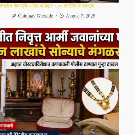
केंद्रीय नोकरीचे आमिष दाखवून १.२० कोटींची फसवणूक
Chinmay Ghogale
August 7, 2026