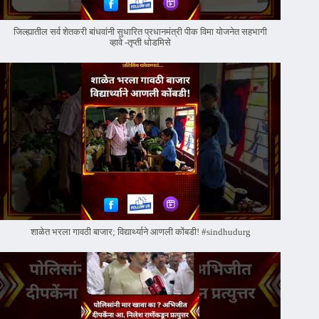
जिल्ह्यातील सर्व शेतकरी बांधवांनी सुधारित प्रधानमंत्री पीक विमा योजनेत सहभागी
व्हावे -तृप्ती धोडमिसे
शाळेत भरला गावठी बाजार; विद्यार्थ्याने आणली कोंबडी! #sindhudurg