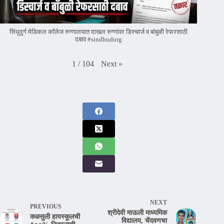
सिंधुदुर्ग मेडिकल कॉलेज रुग्णालयात दाखल रुग्णांवर डिस्चार्ज व बांबुळी रेफरसाठी
दबाव #sindhudurg
Next
»
1
/
104
NEXT
PREVIOUS
श्रीदेवी माऊली माध्यमिक
कळसुली हायस्कूलची
विद्यालय, चेंदवणचा