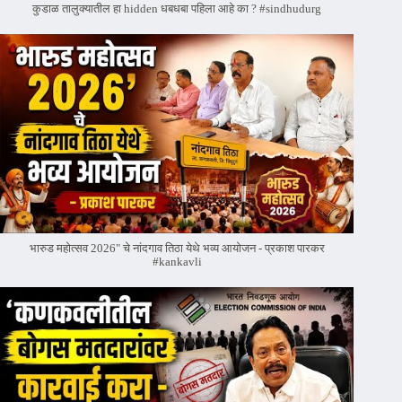
कुडाळ तालुक्यातील हा hidden धबधबा पहिला आहे का ? #sindhudurg
भारुड महोत्सव 2026" चे नांदगाव तिठा येथे भव्य आयोजन - प्रकाश पारकर
#kankavli