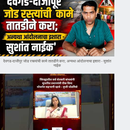
देवगड-दाजीपूर जोड रस्त्यांची कामे तातडीने करा; अन्यथा आंदोलनाचा इशारा - सुशांत
नाईक