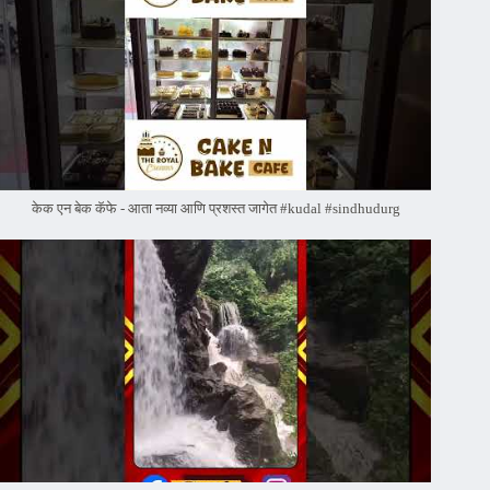
केक एन बेक कॅफे - आता नव्या आणि प्रशस्त जागेत #kudal #sindhudurg