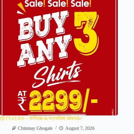
😍TYZER® – फेस्टिव्ह & स्टायलिश ऑफर🥳!
Chinmay Ghogale
August 7, 2026