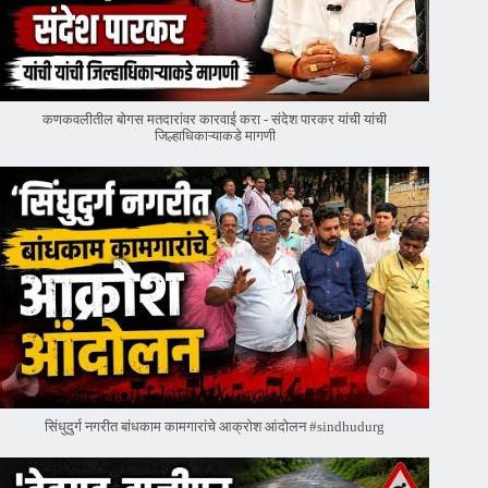
कणकवलीतील बोगस मतदारांवर‌ कारवाई करा - संदेश पारकर यांची यांची
जिल्हाधिकाऱ्याकडे मागणी
सिंधुदुर्ग नगरीत बांधकाम कामगारांचे आक्रोश आंदोलन #sindhudurg