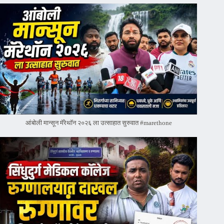
आंबोली मान्सून मॅरेथॉन २०२६ ला उत्साहात सुरुवात #marethone